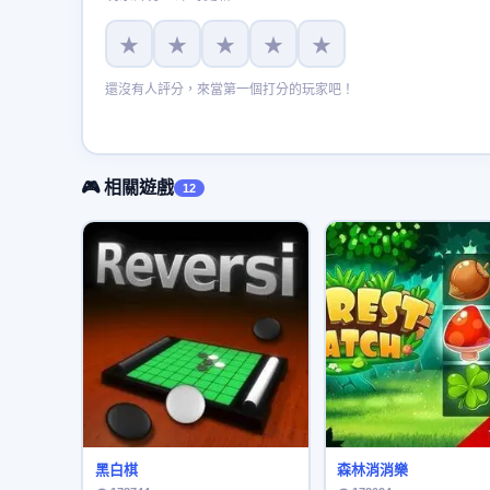
★
★
★
★
★
還沒有人評分，來當第一個打分的玩家吧！
🎮 相關遊戲
12
黑白棋
森林消消樂