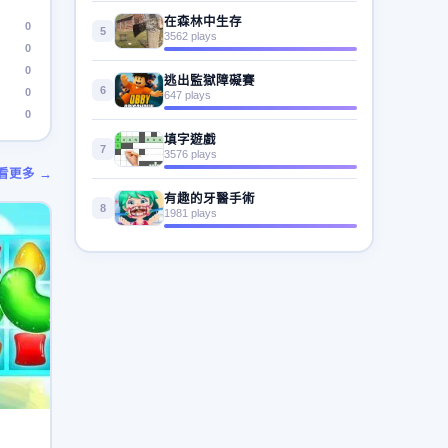
在森林中生存
0
5
3562 plays
0
0
逃出監獄障礙賽
6
0
647 plays
0
填字遊戲
7
3576 plays
看更多 →
有趣的牙醫手術
8
1981 plays