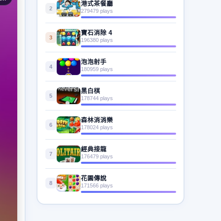
港式茶餐廳
2
279479 plays
寶石消除 4
3
196380 plays
泡泡射手
4
180959 plays
黑白棋
5
178744 plays
森林消消樂
6
178024 plays
經典接龍
7
176479 plays
花園傳說
8
171566 plays