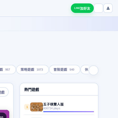
👤
加好友
LINE
957
1073
540
1793
戲
策略遊戲
冒險遊戲
休閒遊戲
熱門遊戲
遊戲
五子棋雙人版
1
406734 plays
en