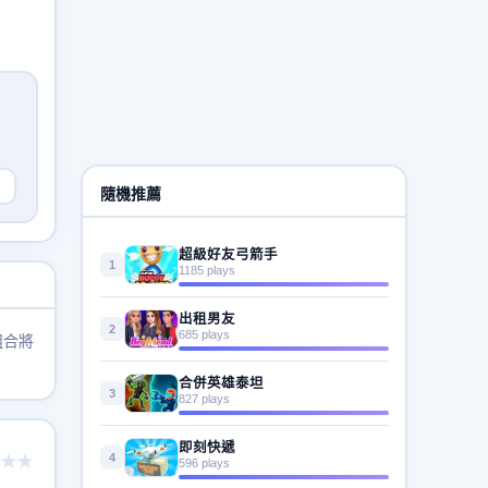
隨機推薦
超級好友弓箭手
1
1185 plays
出租男友
2
685 plays
組合將
合併英雄泰坦
3
827 plays
即刻快遞
4
★★
596 plays