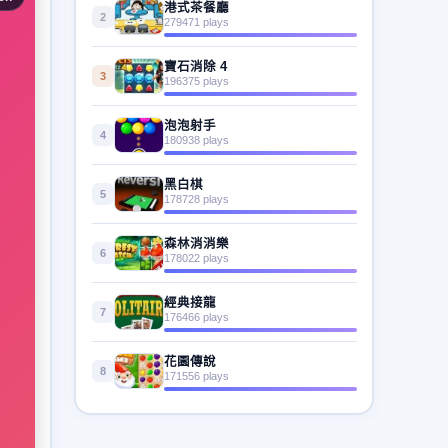
港式茶餐廳
2
279471 plays
寶石消除 4
3
196375 plays
泡泡射手
4
180938 plays
黑白棋
5
178728 plays
森林消消樂
6
178022 plays
經典接龍
7
176466 plays
花園傳說
8
171556 plays