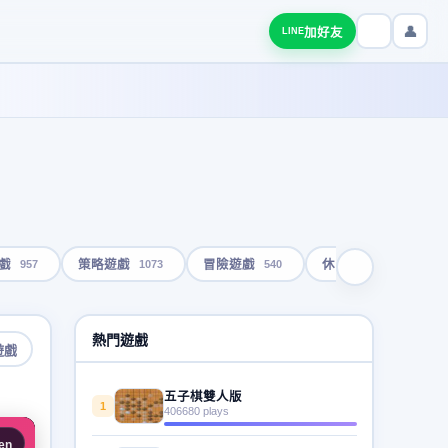
👤
加好友
LINE
957
1073
540
1793
戲
策略遊戲
冒險遊戲
休閒遊戲
熱門遊戲
遊戲
五子棋雙人版
1
406680 plays
en