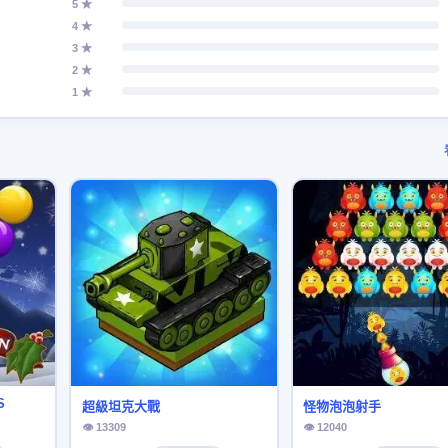
5 ★
4 ★
3 ★
2 ★
1 ★
S
超級坦克大戰
怪物泡泡射手
👁 13309
👁 12040