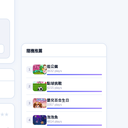
隨機推薦
逛公園
1
3632 plays
點球挑戰
2
4215 plays
嬰兒百合生日
3
3357 plays
★★
泡泡魚
4
4814 plays