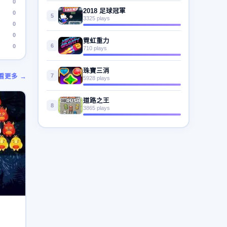
0
2018 足球冠軍
0
5
3325 plays
0
0
霓虹重力
6
0
710 plays
珠寶三消
7
看更多 →
5928 plays
道路之王
8
3865 plays