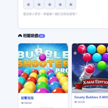
★
★
★
★
★
還沒有人評分，來當第一個打分的玩家吧！
🎮 相關遊戲
12
Smarty Bubbles X-MA
射擊泡泡
👁 15130
👁 66044