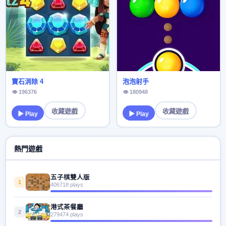
寶石消除 4
泡泡射手
👁 196376
👁 180948
收藏遊戲
收藏遊戲
▶ Play
▶ Play
熱門遊戲
五子棋雙人版
1
406718 plays
港式茶餐廳
2
279474 plays