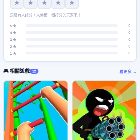
★
★
★
★
★
還沒有人評分，來當第一個打分的玩家吧！
0
5 ★
0
4 ★
0
3 ★
0
2 ★
0
1 ★
🎮 相關遊戲
12
看更多 →