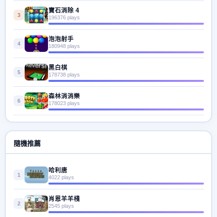
寶石消除 4
3
196376 plays
泡泡射手
4
180948 plays
黑白棋
5
178738 plays
森林消消樂
6
178023 plays
隨機推薦
哈利唐
1
4022 plays
肖恩羊羊棧
2
2545 plays