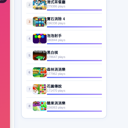
港式茶餐廳
2
279386 plays
寶石消除 4
3
196338 plays
泡泡射手
4
180844 plays
黑白棋
5
178647 plays
森林消消樂
6
177962 plays
花園傳說
7
171470 plays
糖果消消樂
8
156063 plays