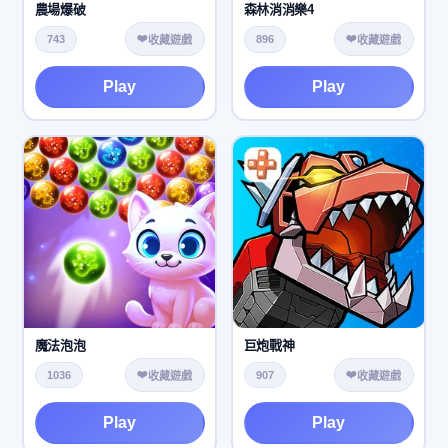
農場爆破
森林消消樂4
❤️
❤️
743
896
收藏遊戲
收藏遊戲
Play
Play
魔法泡泡
巨炮戰神
❤️
❤️
1036
907
收藏遊戲
收藏遊戲
Play
Play