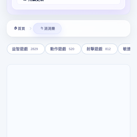
🏠
📁
首頁
消消樂
2829
520
812
益智遊戲
動作遊戲
射擊遊戲
敏捷遊