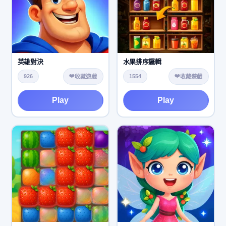
英雄對決
水果排序邏輯
❤️
❤️
926
1554
收藏遊戲
收藏遊戲
Play
Play