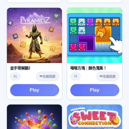
金字塔解謎2
喵喵方塊：顏色蒐集！
❤️
❤️
81
75
收藏遊戲
收藏遊戲
Play
Play