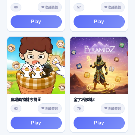
❤️
❤️
60
57
收藏遊戲
收藏遊戲
Play
Play
農場動物排序拼圖
金字塔解謎2
❤️
❤️
63
79
收藏遊戲
收藏遊戲
Play
Play