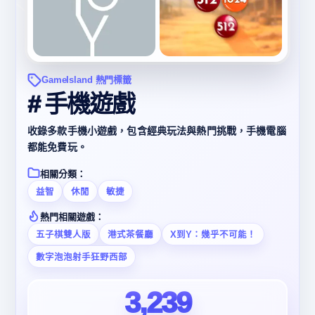
GameIsland 熱門標籤
# 手機遊戲
收錄多款手機小遊戲，包含經典玩法與熱門挑戰，手機電腦
都能免費玩。
相關分類：
益智
休閒
敏捷
熱門相關遊戲：
五子棋雙人版
港式茶餐廳
X到Y：幾乎不可能！
數字泡泡射手狂野西部
3,239