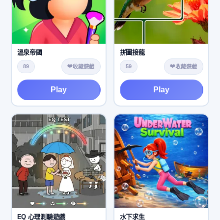
溫泉帝國
拼圖接龍
❤️
❤️
89
59
收藏遊戲
收藏遊戲
Play
Play
EQ 心理測驗遊戲
水下求生