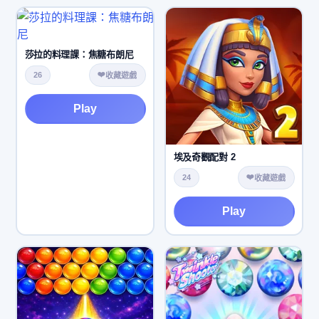
莎拉的料理課：焦糖布朗尼
❤️
26
收藏遊戲
Play
埃及奇觀配對 2
❤️
24
收藏遊戲
Play