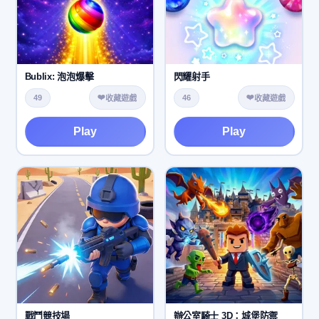
Bublix: 泡泡爆擊
閃耀射手
❤️
❤️
49
46
收藏遊戲
收藏遊戲
Play
Play
戰鬥競技場
辦公室騎士 3D：城堡防禦