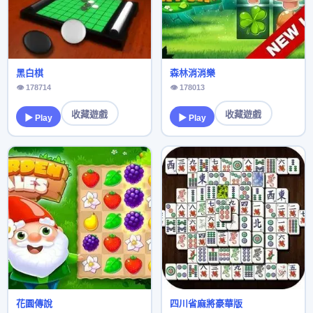
黑白棋
森林消消樂
👁 178714
👁 178013
收藏遊戲
收藏遊戲
▶ Play
▶ Play
花園傳說
四川省麻將豪華版