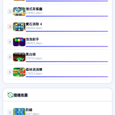
港式茶餐廳
2
279461 plays
寶石消除 4
3
196369 plays
泡泡射手
4
180923 plays
黑白棋
5
178714 plays
森林消消樂
6
178013 plays
隨機推薦
防線
1
5057 plays