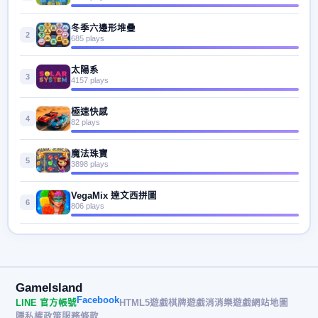
冬季六邊形堆疊
2
685 plays
太陽系
3
4157 plays
極速快感
4
82 plays
魔法珠寶
5
3898 plays
VegaMix 達文西拼圖
6
806 plays
GameIsland
Facebook
LINE 官方帳號
HTML5遊戲
棋牌遊戲
消消樂遊戲
網站地圖
隱私權政策
服務條款