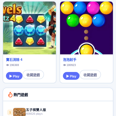
寶石消除 4
泡泡射手
👁 196369
👁 180923
收藏遊戲
收藏遊戲
▶ Play
▶ Play
熱門遊戲
五子棋雙人版
1
406626 plays