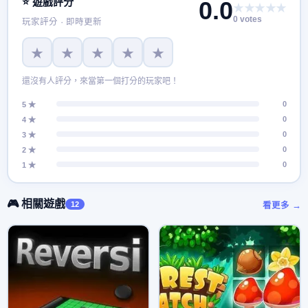
⭐ 遊戲評分
0.0
★★★★★
會設法清除其所有800多個級別嗎？
0 votes
玩家評分 · 即時更新
★
★
★
★
★
還沒有人評分，來當第一個打分的玩家吧！
0
5 ★
0
4 ★
0
3 ★
0
2 ★
0
1 ★
🎮 相關遊戲
12
看更多 →