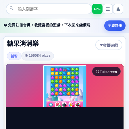
🔍
👤
LINE
❤️ 免費註冊會員，收藏喜愛的遊戲，下次回來繼續玩
免費註冊
糖果消消樂
❤
收藏遊戲
👁 156084 plays
益智
⛶ Fullscreen