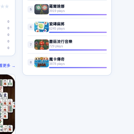
★★
羅爾達娜
5
3919 plays
0
瓷磚麻將
6
0
6245 plays
0
0
蘑菇流行音樂
7
729 plays
0
魔卡傳奇
8
3878 plays
看更多 →