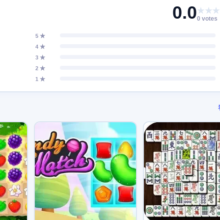
0.0
★★★
0 votes
5 ★
4 ★
3 ★
2 ★
1 ★