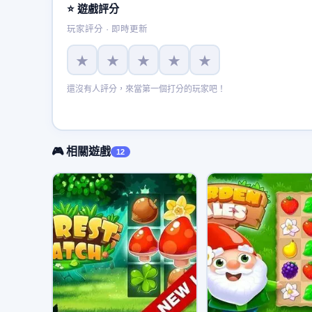
⭐ 遊戲評分
玩家評分 · 即時更新
★
★
★
★
★
還沒有人評分，來當第一個打分的玩家吧！
🎮 相關遊戲
12