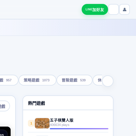
👤
加好友
LINE
957
1073
539
1793
戲
策略遊戲
冒險遊戲
休閒遊戲
熱門遊戲
遊戲
五子棋雙人版
1
406634 plays
en