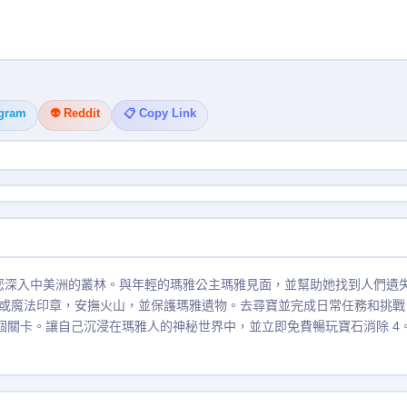
egram
👽 Reddit
📋 Copy Link
將帶您深入中美洲的叢林。與年輕的瑪雅公主瑪雅見面，並幫助她找到人們遺
或魔法印章，安撫火山，並保護瑪雅遺物。去尋寶並完成日常任務和挑戰
個關卡。讓自己沉浸在瑪雅人的神秘世界中，並立即免費暢玩寶石消除 4