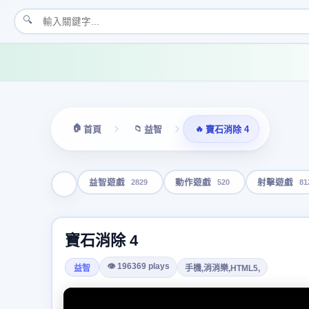
🔍
🏠
📁
🔥
首頁
益智
寶石消除 4
2829
520
81
益智遊戲
動作遊戲
射擊遊戲
寶石消除 4
👁 196369 plays
益智
手機,消消樂,HTML5,