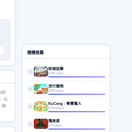
隨機推薦
街頭追擊
1
4186 plays
流行寵物
2
3906 plays
失的
，以
KuCeng - 尋寶獵人
。保
3
4144 plays
殭屍屋
4
674 plays