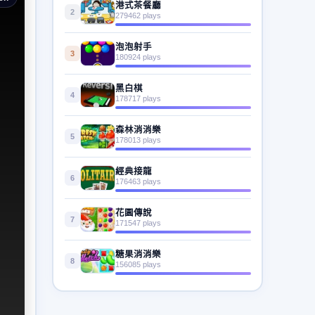
港式茶餐廳
2
279462 plays
泡泡射手
3
180924 plays
黑白棋
4
178717 plays
森林消消樂
5
178013 plays
經典接龍
6
176463 plays
花園傳說
7
171547 plays
糖果消消樂
8
156085 plays