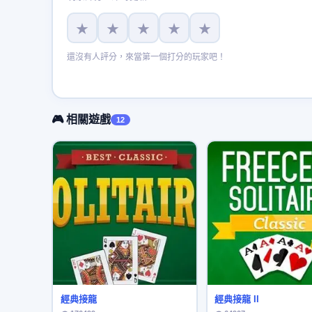
★
★
★
★
★
還沒有人評分，來當第一個打分的玩家吧！
🎮 相關遊戲
12
經典接龍
經典接龍 II