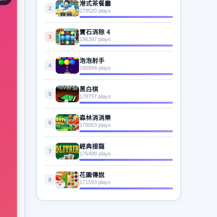
港式茶餐廳
2
279520 plays
寶石消除 4
3
196397 plays
泡泡射手
4
180994 plays
黑白棋
5
178757 plays
森林消消樂
6
178053 plays
經典接龍
7
176499 plays
花園傳說
8
171593 plays