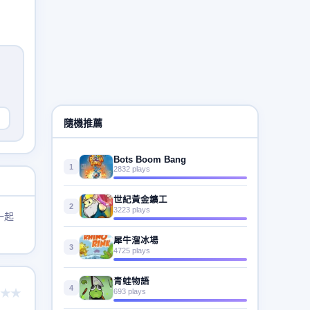
隨機推薦
Bots Boom Bang
1
2832 plays
世紀黃金鑛工
2
3223 plays
一起
犀牛溜冰場
3
4725 plays
青蛙物語
4
★★
693 plays