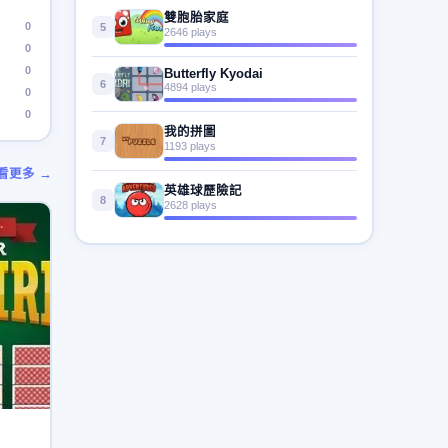
雙胞胎家庭
0
5
2646 plays
0
0
Butterfly Kyodai
6
4894 plays
0
0
我的拼圖
7
1193 plays
看更多 →
英雄球歷險記
8
2628 plays