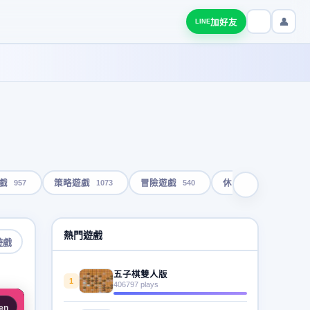
👤
加好友
LINE
957
1073
540
1793
戲
策略遊戲
冒險遊戲
休閒遊戲
熱門遊戲
遊戲
五子棋雙人版
1
406797 plays
en