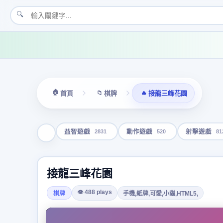
🔍
🏠
📁
🔥
首頁
棋牌
接龍三峰花園
2831
520
81
益智遊戲
動作遊戲
射擊遊戲
接龍三峰花園
👁 488 plays
棋牌
手機,紙牌,可愛,小貓,HTML5,