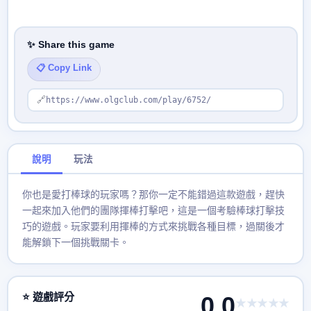
✨ Share this game
📋 Copy Link
🔗
https://www.olgclub.com/play/6752/
說明
玩法
你也是愛打棒球的玩家嗎？那你一定不能錯過這款遊戲，趕快
一起來加入他們的團隊揮棒打擊吧，這是一個考驗棒球打擊技
巧的遊戲。玩家要利用揮棒的方式來挑戰各種目標，過關後才
能解鎖下一個挑戰關卡。
⭐ 遊戲評分
0.0
★★★★★