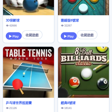
3D保齡球
連線版8號球
👁 42666
👁 32267
收藏遊戲
收藏遊戲
▶ Play
▶ Play
乒乓球世界巡迴賽
經典8號球
👁 21126
👁 18141