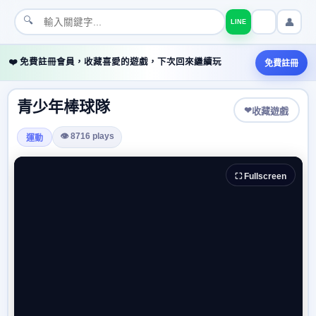
🔍
👤
LINE
❤️ 免費註冊會員，收藏喜愛的遊戲，下次回來繼續玩
免費註冊
青少年棒球隊
❤
收藏遊戲
👁 8716 plays
運動
⛶ Fullscreen