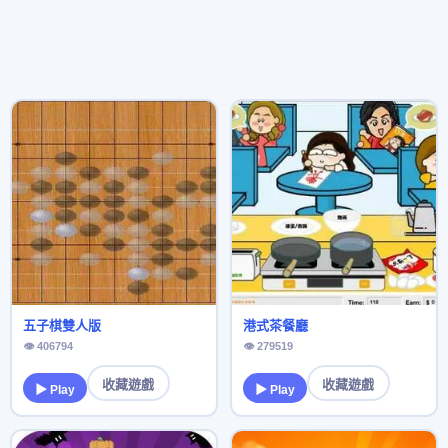
五子棋雙人版
港式茶餐廳
👁 406794
👁 279519
收藏遊戲
收藏遊戲
▶ Play
▶ Play