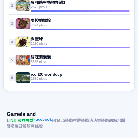
集郵逃生動物專輯3
2
2142 plays
失控的蟾蜍
3
2794 plays
閑置球
4
2620 plays
貓咪消泡泡
5
5585 plays
icc t20 worldcup
6
2369 plays
GameIsland
Facebook
LINE 官方帳號
HTML5遊戲
棋牌遊戲
消消樂遊戲
網站地圖
隱私權政策
服務條款
© 2026 遊戲島 GameIsland· All rights reserved