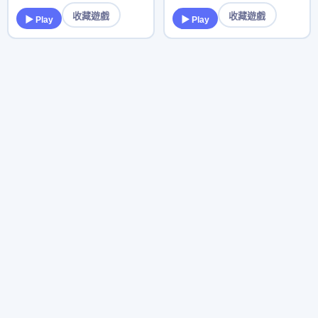
收藏遊戲
收藏遊戲
▶ Play
▶ Play