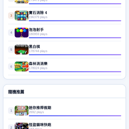
寶石消除 4
3
196379 plays
泡泡射手
4
180959 plays
黑白棋
5
178744 plays
森林消消樂
6
178024 plays
隨機推薦
迷你推桿假期
1
2692 plays
怪盜貓咪快跑
2