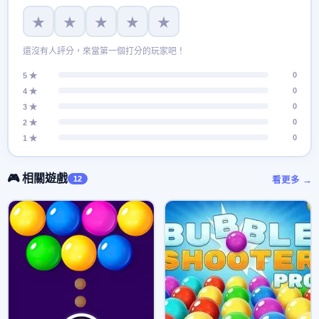
★
★
★
★
★
還沒有人評分，來當第一個打分的玩家吧！
0
5 ★
0
4 ★
0
3 ★
0
2 ★
0
1 ★
🎮 相關遊戲
12
看更多 →