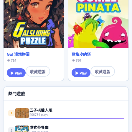
Gal 滑塊拼圖
歐梅皮納塔
👁 714
👁 750
收藏遊戲
收藏遊戲
▶ Play
▶ Play
熱門遊戲
五子棋雙人版
1
406734 plays
港式茶餐廳
2
279479 plays