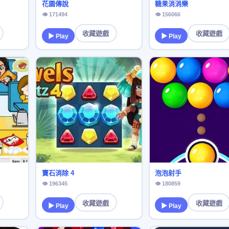
花園傳說
糖果消消樂
👁 171494
👁 156066
收藏遊戲
收藏遊戲
▶ Play
▶ Play
寶石消除 4
泡泡射手
👁 196345
👁 180859
收藏遊戲
收藏遊戲
▶ Play
▶ Play