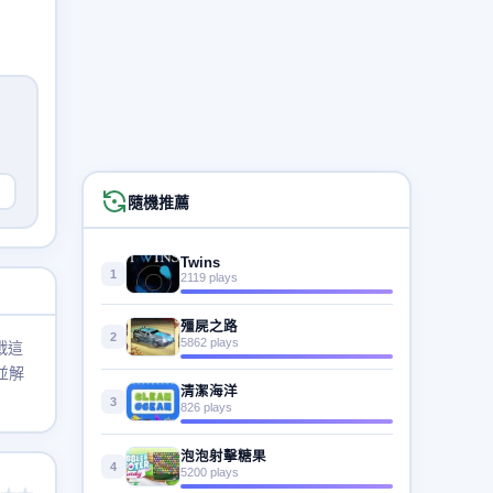
隨機推薦
Twins
1
2119 plays
殭屍之路
2
5862 plays
戰這
並解
清潔海洋
3
826 plays
泡泡射擊糖果
4
5200 plays