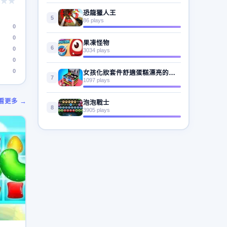
★★
恐龍獵人王
5
86 plays
0
0
果凍怪物
6
0
3034 plays
0
0
女孩化妝套件舒適蛋糕漂亮的盒子麵包店遊戲
7
1097 plays
看更多 →
泡泡戰士
8
3905 plays