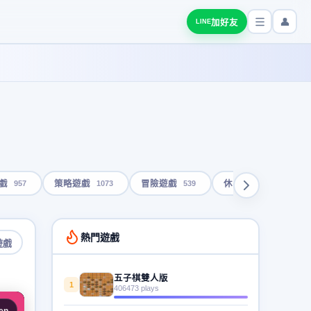
👤
加好友
LINE
957
1073
539
1792
戲
策略遊戲
冒險遊戲
休閒遊戲
熱門遊戲
遊戲
五子棋雙人版
1
406473 plays
en