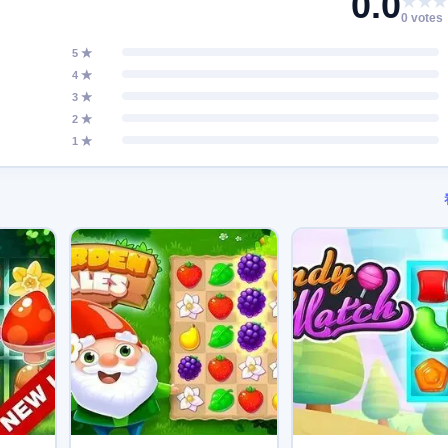
0.0
★★★
0 votes
5 ★
4 ★
3 ★
2 ★
1 ★