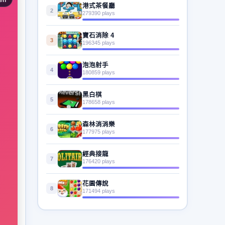
港式茶餐廳
2
279390 plays
寶石消除 4
3
196345 plays
泡泡射手
4
180859 plays
黑白棋
5
178658 plays
森林消消樂
6
177975 plays
經典接龍
7
176420 plays
花園傳說
8
171494 plays