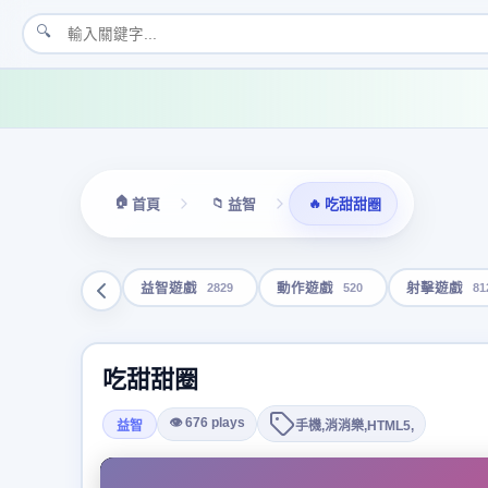
🔍
🏠
📁
🔥
首頁
益智
吃甜甜圈
2829
520
81
益智遊戲
動作遊戲
射擊遊戲
吃甜甜圈
👁 676 plays
益智
手機,消消樂,HTML5,