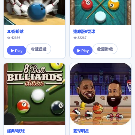
3D保齡球
連線版8號球
👁 42666
👁 32267
收藏遊戲
收藏遊戲
▶ Play
▶ Play
經典8號球
籃球明星