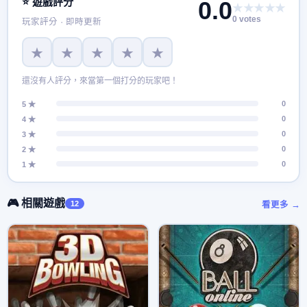
⭐ 遊戲評分
0.0
★★★★★
0 votes
玩家評分 · 即時更新
★
★
★
★
★
還沒有人評分，來當第一個打分的玩家吧！
0
5 ★
0
4 ★
0
3 ★
0
2 ★
0
1 ★
🎮 相關遊戲
12
看更多 →