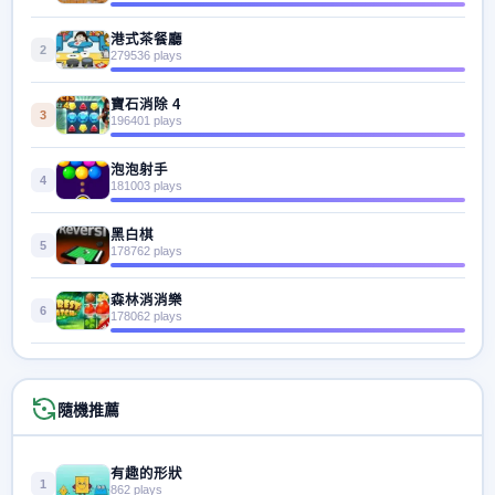
港式茶餐廳
2
279536 plays
寶石消除 4
3
196401 plays
泡泡射手
4
181003 plays
黑白棋
5
178762 plays
森林消消樂
6
178062 plays
隨機推薦
有趣的形狀
1
862 plays