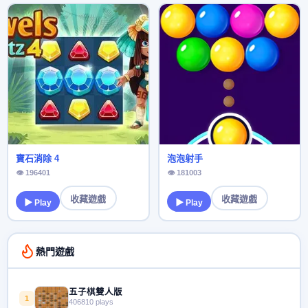
寶石消除 4
泡泡射手
👁 196401
👁 181003
收藏遊戲
收藏遊戲
▶ Play
▶ Play
熱門遊戲
五子棋雙人版
1
406810 plays