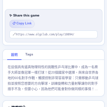
✨ Share this game
📋 Copy Link
🔗
https://www.olgclub.com/play/10894/
Tags
說明
在這個具有逼真物理特性的挑戰性乒乓球比賽中，成為一名槳
手大師並像冠軍一樣打球！從20個國家中選擇，與來自世界各
地的60名對手作戰。觸摸控制非常容易學習：只需移動乒乓球
拍並按照您想要的方向擊球。訓練旋轉和力量射擊讓你的對手
措手不及，但要小心，因為他們可能會對你做同樣的事情！你
能收集所有的獎杯並贏得世界巡迴賽嗎？