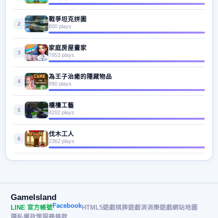
戰爭坦克拼圖
2
800 plays
家庭房屋畫家
3
7953 plays
為王子治癒的隱藏物品
4
990 plays
櫃檯工藝
5
4202 plays
伐木工人
6
2362 plays
GameIsland
Facebook
LINE 官方帳號
HTML5遊戲
棋牌遊戲
消消樂遊戲
網站地圖
隱私權政策
服務條款