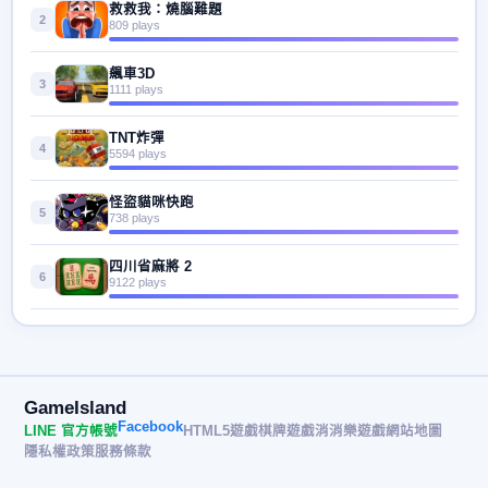
救救我：燒腦難題
2
809 plays
飆車3D
3
1111 plays
TNT炸彈
4
5594 plays
怪盜貓咪快跑
5
738 plays
四川省麻將 2
6
9122 plays
GameIsland
Facebook
LINE 官方帳號
HTML5遊戲
棋牌遊戲
消消樂遊戲
網站地圖
隱私權政策
服務條款
© 2026 遊戲島 GameIsland· All rights reserved