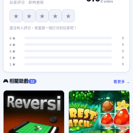
0 votes
玩家評分 · 即時更新
★
★
★
★
★
還沒有人評分，來當第一個打分的玩家吧！
0
5 ★
0
4 ★
0
3 ★
0
2 ★
0
1 ★
🎮 相關遊戲
12
看更多 →