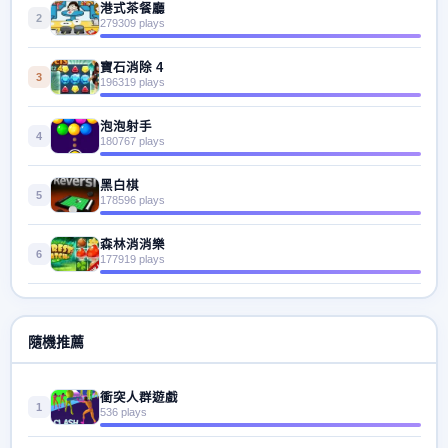
港式茶餐廳
2
279309 plays
寶石消除 4
3
196319 plays
泡泡射手
4
180767 plays
黑白棋
5
178596 plays
森林消消樂
6
177919 plays
隨機推薦
衝突人群遊戲
1
536 plays