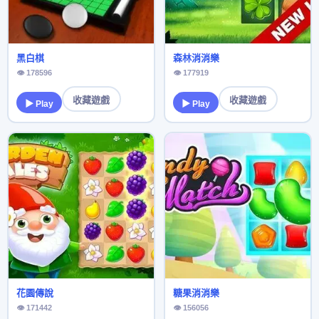
黑白棋
森林消消樂
👁 178596
👁 177919
收藏遊戲
收藏遊戲
▶ Play
▶ Play
花園傳說
糖果消消樂
👁 171442
👁 156056