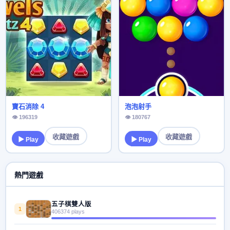
寶石消除 4
泡泡射手
👁 196319
👁 180767
收藏遊戲
收藏遊戲
▶ Play
▶ Play
熱門遊戲
五子棋雙人版
1
406374 plays