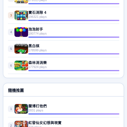
寶石消除 4
3
196321 plays
泡泡射手
4
180774 plays
黑白棋
5
178599 plays
森林消消樂
6
177924 plays
隨機推薦
蘭博打他們
1
2831 plays
紅發仙女幻想與現實
2