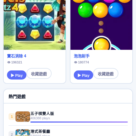
寶石消除 4
泡泡射手
👁 196321
👁 180774
收藏遊戲
收藏遊戲
▶ Play
▶ Play
熱門遊戲
五子棋雙人版
1
406388 plays
港式茶餐廳
2
279315 plays