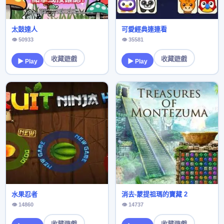
太鼓達人
可愛經典連連看
👁 50933
👁 35581
收藏遊戲
收藏遊戲
▶ Play
▶ Play
水果忍者
消去-蒙提祖瑪的寶藏 2
👁 14860
👁 14737
收藏遊戲
收藏遊戲