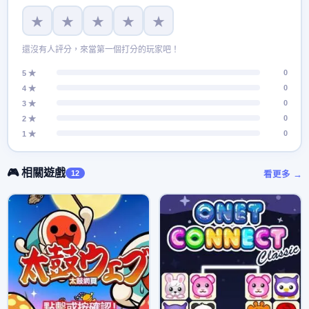
★
★
★
★
★
還沒有人評分，來當第一個打分的玩家吧！
0
5 ★
0
4 ★
0
3 ★
0
2 ★
0
1 ★
🎮 相關遊戲
12
看更多 →