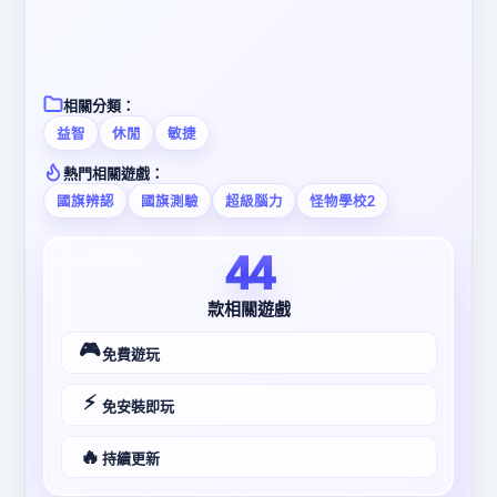
相關分類：
益智
休閒
敏捷
熱門相關遊戲：
國旗辨認
國旗測驗
超級腦力
怪物學校2
44
款相關遊戲
🎮
免費遊玩
⚡
免安裝即玩
🔥
持續更新