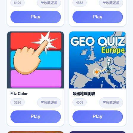
❤️
❤️
6400
4532
收藏遊戲
收藏遊戲
Play
Play
Fitz Color
歐洲地理測驗
❤️
❤️
3820
4005
收藏遊戲
收藏遊戲
Play
Play