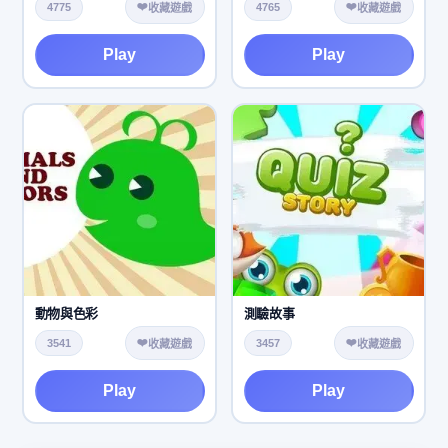
❤️
❤️
4775
4765
收藏遊戲
收藏遊戲
Play
Play
動物與色彩
測驗故事
❤️
❤️
3541
3457
收藏遊戲
收藏遊戲
Play
Play