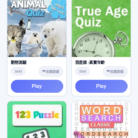
動物測驗
我是誰 -真實年齡
❤️
❤️
3849
3594
收藏遊戲
收藏遊戲
Play
Play