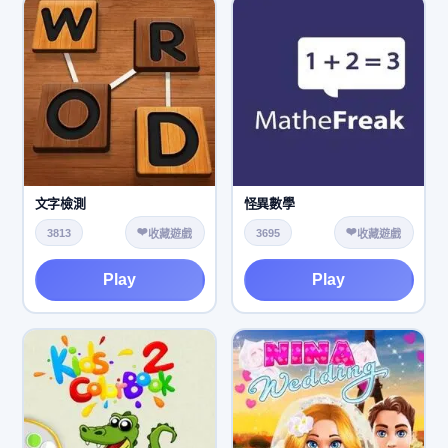
文字檢測
怪異數學
❤️
❤️
3813
3695
收藏遊戲
收藏遊戲
Play
Play