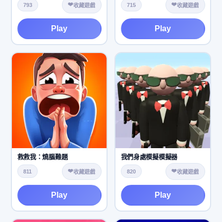
❤️
❤️
793
715
收藏遊戲
收藏遊戲
Play
Play
救救我：燒腦難題
我們身處模擬模擬器
❤️
❤️
811
820
收藏遊戲
收藏遊戲
Play
Play