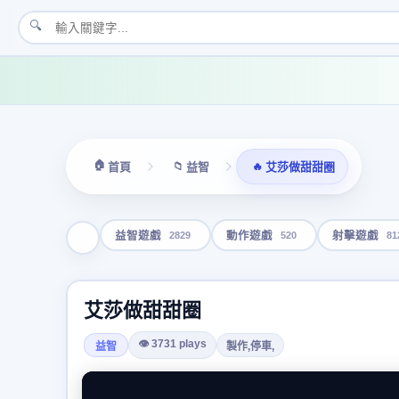
🔍
🏠
📁
🔥
首頁
益智
艾莎做甜甜圈
2829
520
81
益智遊戲
動作遊戲
射擊遊戲
艾莎做甜甜圈
👁 3731 plays
益智
製作,停車,