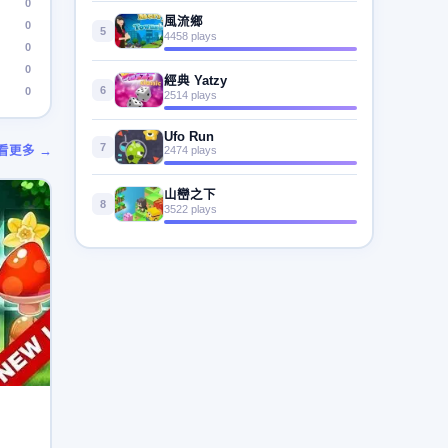
0
風流鄉
0
5
4458 plays
0
0
經典 Yatzy
6
0
2514 plays
Ufo Run
7
看更多 →
2474 plays
山巒之下
8
3522 plays