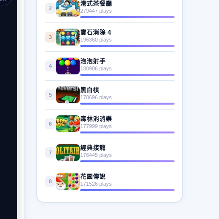
港式茶餐廳
2
279447 plays
寶石消除 4
3
196360 plays
泡泡射手
4
180906 plays
黑白棋
5
178696 plays
森林消消樂
6
177999 plays
經典接龍
7
176445 plays
花園傳說
8
171526 plays