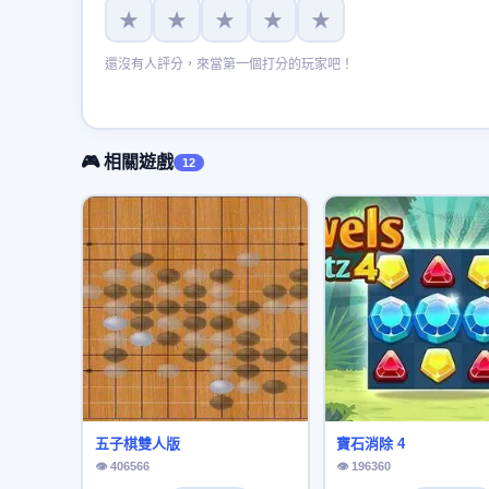
★
★
★
★
★
還沒有人評分，來當第一個打分的玩家吧！
🎮 相關遊戲
12
五子棋雙人版
寶石消除 4
👁 406566
👁 196360