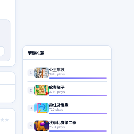
隨機推薦
公主軍裝
1
3945 plays
蛇與梯子
2
3719 plays
鉤住針混戰
3
720 plays
★★
秋季比賽第二季
4
2581 plays