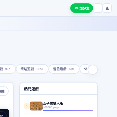
👤
加好友
LINE
957
1073
539
1793
戲
策略遊戲
冒險遊戲
休閒遊戲
熱門遊戲
遊戲
五子棋雙人版
1
406566 plays
en