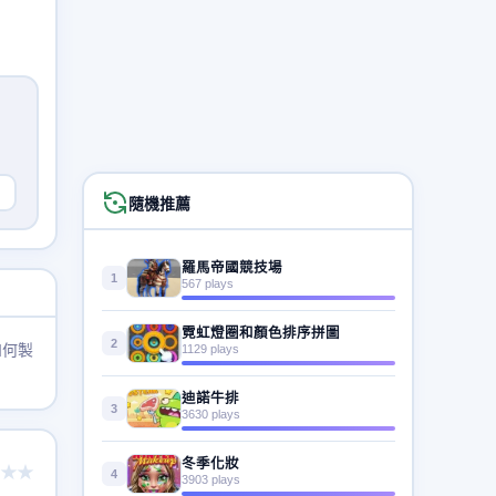
隨機推薦
羅馬帝國競技場
1
567 plays
霓虹燈圈和顏色排序拼圖
2
如何製
1129 plays
迪諾牛排
3
3630 plays
冬季化妝
★★
4
3903 plays