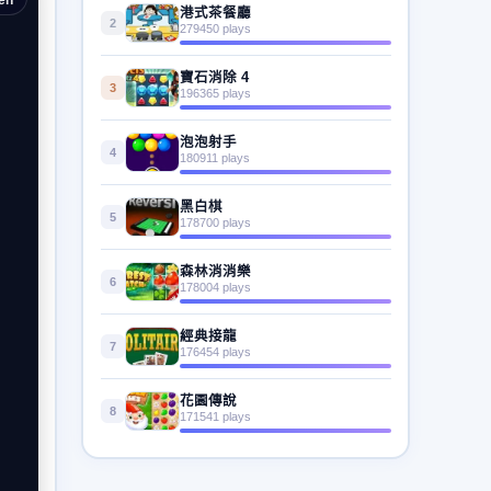
港式茶餐廳
2
279450 plays
寶石消除 4
3
196365 plays
泡泡射手
4
180911 plays
黑白棋
5
178700 plays
森林消消樂
6
178004 plays
經典接龍
7
176454 plays
花園傳說
8
171541 plays