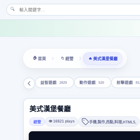
🔍
🏠
📁
🔥
首頁
經營
美式漢堡餐廳
2829
520
81
益智遊戲
動作遊戲
射擊遊戲
美式漢堡餐廳
👁 16821 plays
經營
手機,製作,西點,料理,HTML5,