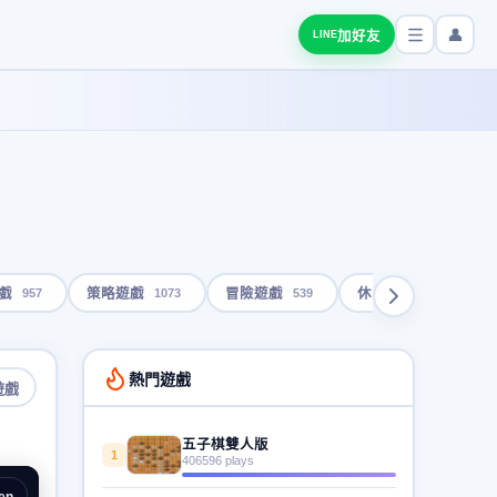
👤
加好友
LINE
957
1073
539
1793
戲
策略遊戲
冒險遊戲
休閒遊戲
熱門遊戲
遊戲
五子棋雙人版
1
406596 plays
en