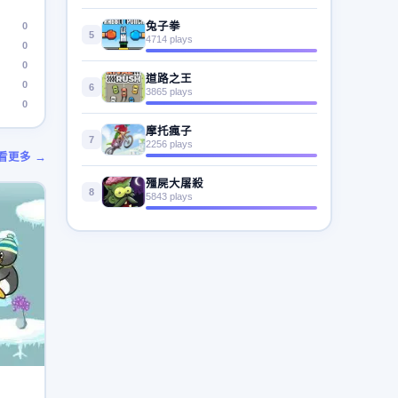
0
兔子拳
5
4714 plays
0
0
道路之王
0
6
3865 plays
0
摩托瘋子
7
2256 plays
看更多 →
殭屍大屠殺
8
5843 plays