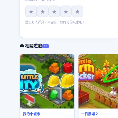
★
★
★
★
★
還沒有人評分，來當第一個打分的玩家吧！
🎮 相關遊戲
12
我的小城市
一日農場 2