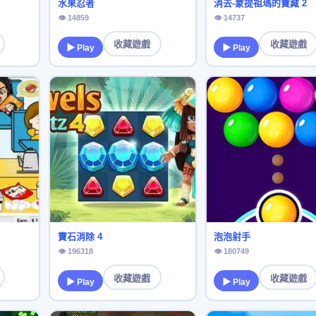
水果忍者
消去-蒙提祖瑪的寶藏 2
👁 14859
👁 14737
收藏遊戲
收藏遊戲
▶ Play
▶ Play
寶石消除 4
泡泡射手
👁 196318
👁 180749
收藏遊戲
收藏遊戲
▶ Play
▶ Play