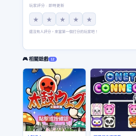
玩家評分 · 即時更新
★
★
★
★
★
還沒有人評分，來當第一個打分的玩家吧！
🎮 相關遊戲
12