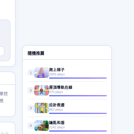
隨機推薦
爬上梯子
1
2955 plays
屋頂導軌在線
2
976 plays
單控
進
拉針救援
3
962 plays
鑰匙和盾
4
2242 plays
★★