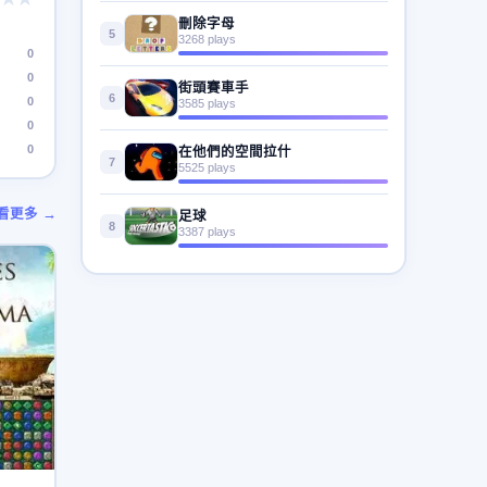
刪除字母
5
3268 plays
0
0
街頭賽車手
6
0
3585 plays
0
0
在他們的空間拉什
7
5525 plays
看更多 →
足球
8
3387 plays