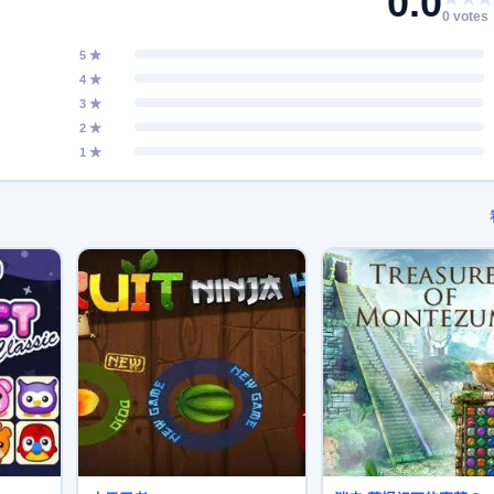
0.0
0 votes
5 ★
4 ★
3 ★
2 ★
1 ★