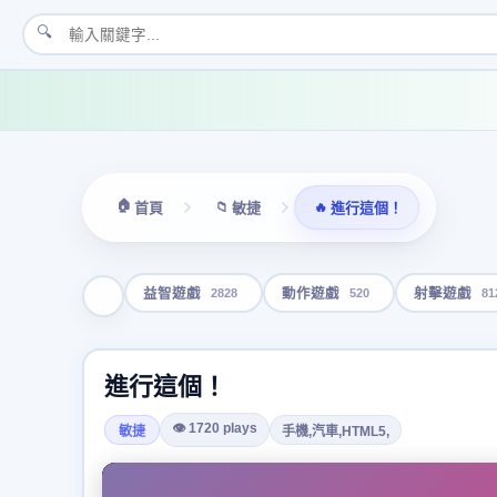
🔍
🏠
📁
🔥
首頁
敏捷
進行這個！
2828
520
81
益智遊戲
動作遊戲
射擊遊戲
進行這個！
👁 1720 plays
敏捷
手機,汽車,HTML5,