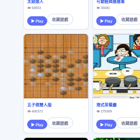
太鼓達人
可愛經典連連看
👁 50933
👁 35581
收藏遊戲
收藏遊戲
▶ Play
▶ Play
五子棋雙人版
港式茶餐廳
👁 406373
👁 279309
收藏遊戲
收藏遊戲
▶ Play
▶ Play