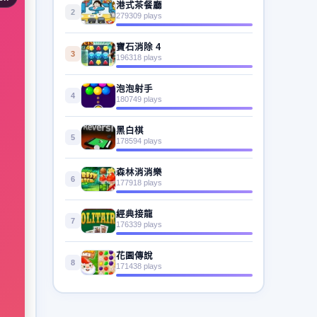
港式茶餐廳
2
279309 plays
寶石消除 4
3
196318 plays
泡泡射手
4
180749 plays
黑白棋
5
178594 plays
森林消消樂
6
177918 plays
經典接龍
7
176339 plays
花園傳說
8
171438 plays