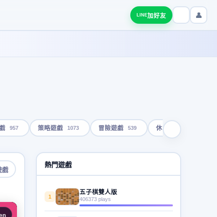
👤
加好友
LINE
957
1073
539
1791
戲
策略遊戲
冒險遊戲
休閒遊戲
熱門遊戲
遊戲
五子棋雙人版
1
406373 plays
en