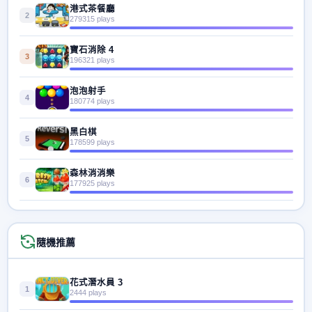
港式茶餐廳
2
279315 plays
寶石消除 4
3
196321 plays
泡泡射手
4
180774 plays
黑白棋
5
178599 plays
森林消消樂
6
177925 plays
隨機推薦
花式潛水員 3
1
2444 plays