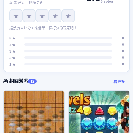
0 votes
玩家評分 · 即時更新
★
★
★
★
★
還沒有人評分，來當第一個打分的玩家吧！
0
5 ★
0
4 ★
0
3 ★
0
2 ★
0
1 ★
🎮 相關遊戲
12
看更多 →