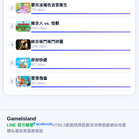
嬰兒淡褐色浴室衛生
2
759 plays
維京人 vs. 怪獸
3
4903 plays
綜合格鬥格鬥拼圖
4
1090 plays
即刻快遞
5
587 plays
墜落傀儡
6
561 plays
GameIsland
Facebook
LINE 官方帳號
HTML5遊戲
棋牌遊戲
消消樂遊戲
網站地圖
隱私權政策
服務條款
© 2026 遊戲島 GameIsland· All rights reserved