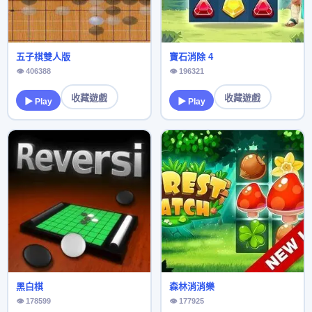
五子棋雙人版
寶石消除 4
👁 406388
👁 196321
收藏遊戲
收藏遊戲
▶ Play
▶ Play
黑白棋
森林消消樂
👁 178599
👁 177925