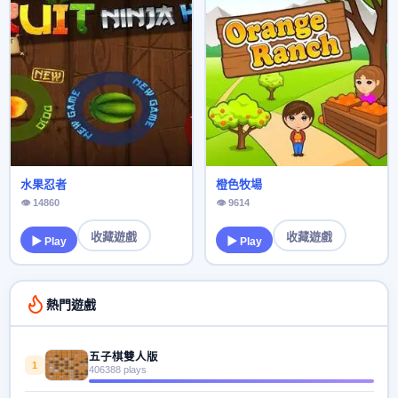
水果忍者
橙色牧場
👁 14860
👁 9614
收藏遊戲
收藏遊戲
▶ Play
▶ Play
熱門遊戲
五子棋雙人版
1
406388 plays