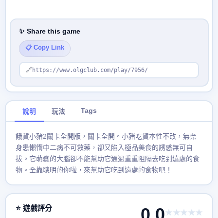
✨ Share this game
📋 Copy Link
🔗
https://www.olgclub.com/play/7956/
Tags
說明
玩法
餓貨小豬2關卡全開版，關卡全開。小豬吃貨本性不改，無奈
身患懶惰中二病不可救藥，卻又陷入極品美食的誘惑無可自
拔。它萌蠢的大腦卻不能幫助它通過重重阻隔去吃到遠處的食
物。全靠聰明的你啦，來幫助它吃到遠處的食物吧！
⭐ 遊戲評分
0.0
★★★★★