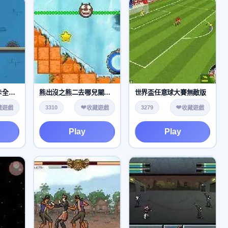
機器人打包玩具關卡全開版
熊出沒之熊二去哪兒關卡全開版
世界盃任意球大賽無敵版
❤️
❤️
3310
3279
藏遊戲
收藏遊戲
收藏遊戲
Play
Play