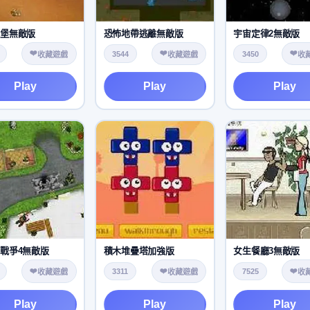
城堡無敵版
恐怖地帶逃離無敵版
宇宙定律2無敵版
❤️
❤️
❤️
3544
3450
收藏遊戲
收藏遊戲
收
Play
Play
Play
戰爭4無敵版
積木堆疊塔加強版
女生餐廳3無敵版
❤️
❤️
❤️
3311
7525
收藏遊戲
收藏遊戲
收
Play
Play
Play