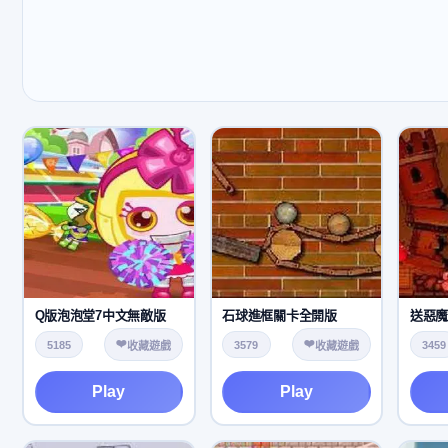
Q版泡泡堂7中文無敵版
石球進框關卡全開版
送惡魔
❤️
❤️
5185
3579
3459
收藏遊戲
收藏遊戲
Play
Play