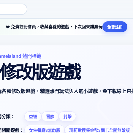
❤️ 免費註冊會員，收藏喜愛的遊戲，下次回來繼續玩
免費註冊
ameIsland 熱門標籤
# 修改版遊戲
玩各種修改版遊戲，精選熱門玩法與人氣小遊戲，免下載線上直
關分類：
益智
冒險
射擊
門相關遊戲：
女生餐廳3無敵版
瑪莉歐搜集金幣3關卡全開無敵版