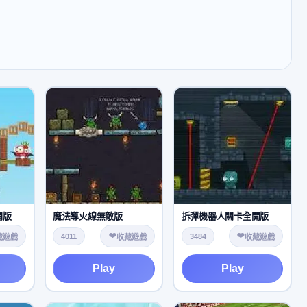
開版
魔法導火線無敵版
拆彈機器人關卡全開版
❤️
❤️
4011
3484
藏遊戲
收藏遊戲
收藏遊戲
Play
Play