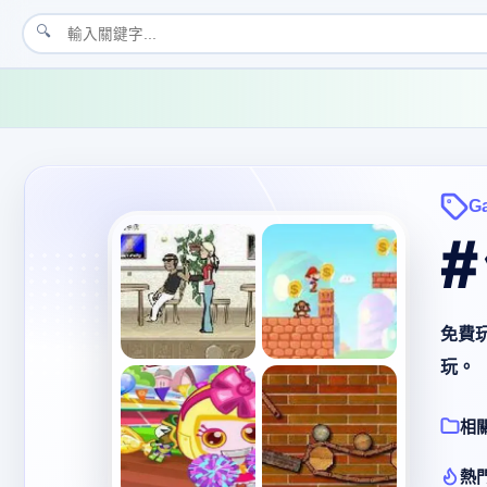
🔍
G
免費
玩。
相
熱