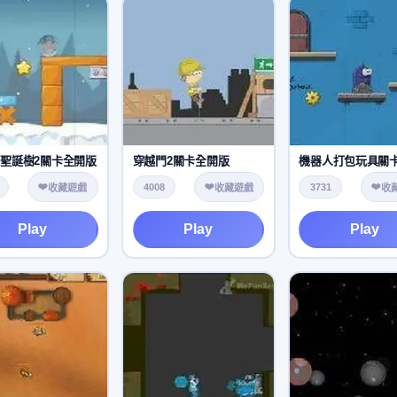
聖誕樹2關卡全開版
穿越門2關卡全開版
❤️
❤️
❤️
4008
3731
收藏遊戲
收藏遊戲
收
Play
Play
Play