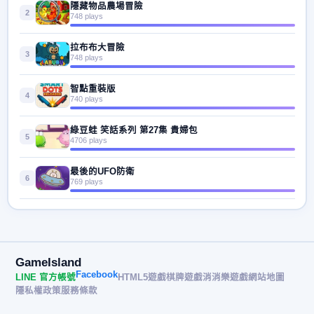
隱藏物品農場冒險
2
748 plays
拉布布大冒險
3
748 plays
智點重裝版
4
740 plays
綠豆蛙 笑話系列 第27集 貴婦包
5
4706 plays
最後的UFO防衛
6
769 plays
GameIsland
Facebook
LINE 官方帳號
HTML5遊戲
棋牌遊戲
消消樂遊戲
網站地圖
隱私權政策
服務條款
© 2026 遊戲島 GameIsland· All rights reserved