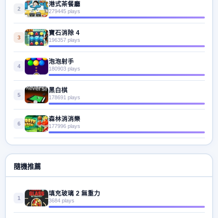
港式茶餐廳
2
279445 plays
寶石消除 4
3
196357 plays
泡泡射手
4
180903 plays
黑白棋
5
178691 plays
森林消消樂
6
177996 plays
隨機推薦
填充玻璃 2 無重力
1
3684 plays