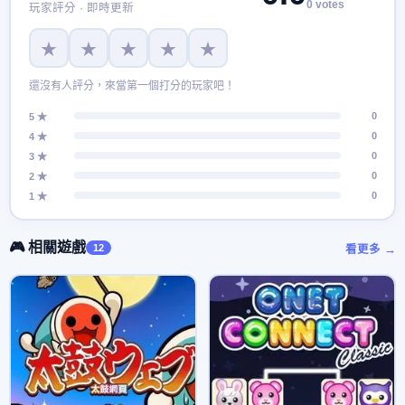
0 votes
玩家評分 · 即時更新
★
★
★
★
★
還沒有人評分，來當第一個打分的玩家吧！
0
5 ★
0
4 ★
0
3 ★
0
2 ★
0
1 ★
🎮 相關遊戲
12
看更多 →