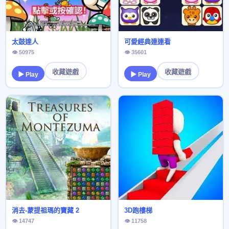
太鼓達人
可愛經典連連看
👁 50975
👁 35601
收藏遊戲
收藏遊戲
▶ Play
▶ Play
消去-蒙提祖瑪的寶藏 2
3D跑樓梯
👁 14747
👁 11758