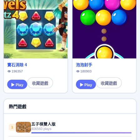
寶石消除 4
泡泡射手
👁 196357
👁 180903
收藏遊戲
收藏遊戲
▶ Play
▶ Play
熱門遊戲
五子棋雙人版
1
406560 plays