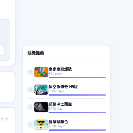
隨機推薦
皇家皇冠爆破
1
801 plays
悟空孫傳奇 H5版
2
6505 plays
超級中士殭屍
3
5072 plays
★★
智慧球顏色
4
2716 plays