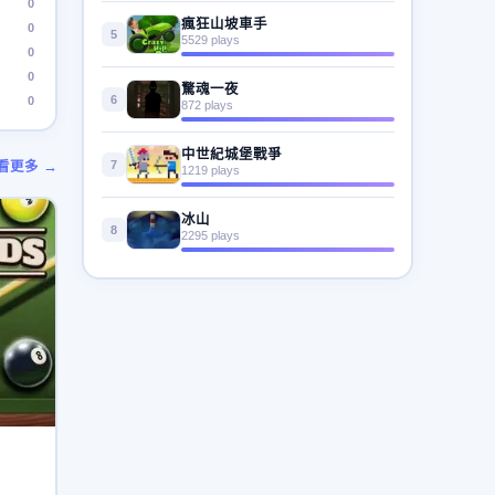
0
瘋狂山坡車手
0
5
5529 plays
0
0
驚魂一夜
6
0
872 plays
中世紀城堡戰爭
7
看更多 →
1219 plays
冰山
8
2295 plays