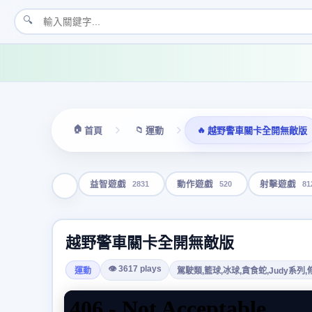
🔍
🏠
📁
🔥
首頁
運動
越野警車關卡全開無敵版
2831
520
81
益智遊戲
動作遊戲
射擊遊戲
越野警車關卡全開無敵版
👁 3617 plays
運動
駕駛類,籃球,冰球,貪食蛇,Judy系列,