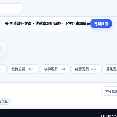
❤️ 免費註冊會員，收藏喜愛的遊戲，下次回來繼續玩
免費註冊
2
1854
143
326
敏捷遊戲
棋牌遊戲
經營遊戲
運動遊
❤
收藏
修改版,
⛶ Fullscre