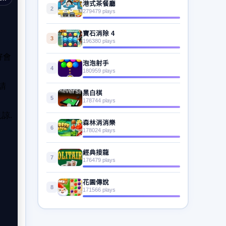
港式茶餐廳
2
279479 plays
寶石消除 4
3
196380 plays
泡泡射手
4
180959 plays
黑白棋
5
178744 plays
森林消消樂
6
178024 plays
經典接龍
7
176479 plays
花園傳說
8
171566 plays