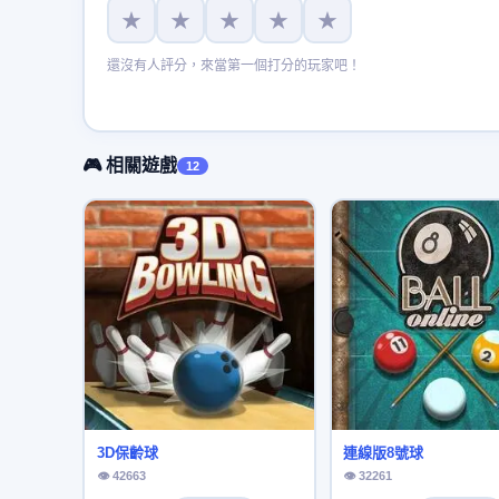
★
★
★
★
★
還沒有人評分，來當第一個打分的玩家吧！
🎮 相關遊戲
12
3D保齡球
連線版8號球
👁 42663
👁 32261