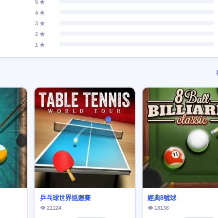
5 ★
4 ★
3 ★
2 ★
1 ★
乒乓球世界巡迴賽
經典8號球
👁 21124
👁 18138