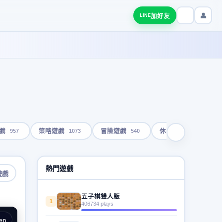
👤
加好友
LINE
957
1073
540
1793
戲
策略遊戲
冒險遊戲
休閒遊戲
熱門遊戲
遊戲
五子棋雙人版
1
406734 plays
en