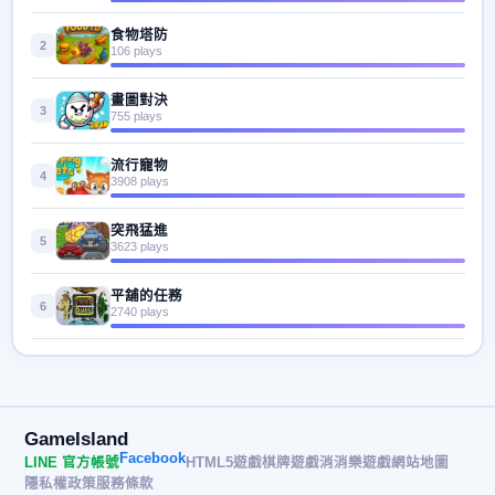
食物塔防
2
106 plays
畫圖對決
3
755 plays
流行寵物
4
3908 plays
突飛猛進
5
3623 plays
平舖的任務
6
2740 plays
GameIsland
Facebook
LINE 官方帳號
HTML5遊戲
棋牌遊戲
消消樂遊戲
網站地圖
隱私權政策
服務條款