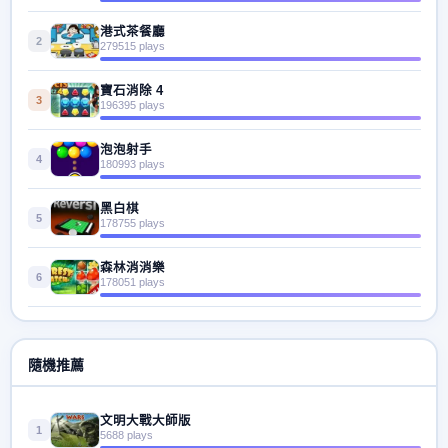
港式茶餐廳
2
279515 plays
寶石消除 4
3
196395 plays
泡泡射手
4
180993 plays
黑白棋
5
178755 plays
森林消消樂
6
178051 plays
隨機推薦
文明大戰大師版
1
5688 plays