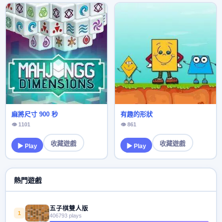
麻將尺寸 900 秒
有趣的形狀
👁 1101
👁 861
收藏遊戲
收藏遊戲
▶ Play
▶ Play
熱門遊戲
五子棋雙人版
1
406793 plays