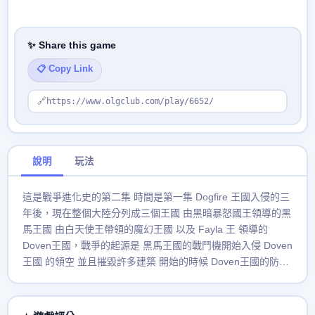
✨ Share this game
📋 Copy Link
🔗
https://www.olgclub.com/play/6652/
說明
玩法
這是戰爭進化史的第二集 時間是第一集 Dogfire 王國入侵的三
年後，現在整個大陸分列成三個王國 由黑暗暴怒國王領導的黑
馬王國 由白天使王帶領的魔幻王國 以及 Fayla 王 領導的
Doven王國，戰爭的起源是 黑馬王國的戰鬥機開始入侵 Doven
王國 的領空 並且摧毀許多建築 開始的時候 Doven王國的防衛
塔還可以消滅敵人 但是 Doven王國的 魔法大師被綁架了 因此
Fayla 國王就命令將軍(就是玩家) 攻擊敵人救回魔法大師。