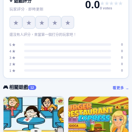
⭐ 遊戲評分
0.0
★★★★★
0 votes
玩家評分 · 即時更新
★
★
★
★
★
還沒有人評分，來當第一個打分的玩家吧！
0
5 ★
0
4 ★
0
3 ★
0
2 ★
0
1 ★
🎮 相關遊戲
12
看更多 →