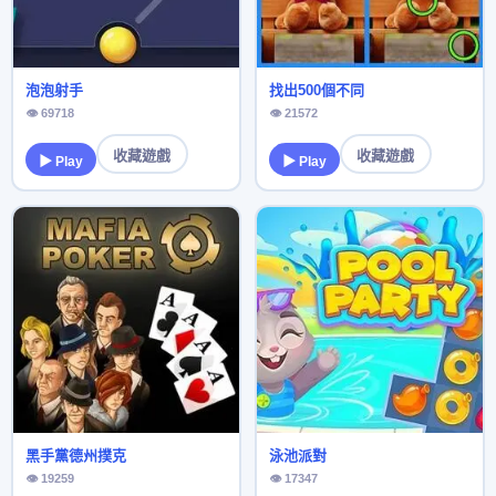
泡泡射手
找出500個不同
👁 69718
👁 21572
收藏遊戲
收藏遊戲
▶ Play
▶ Play
黑手黨德州撲克
泳池派對
👁 19259
👁 17347