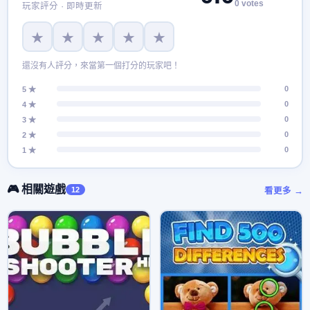
0 votes
玩家評分 · 即時更新
★
★
★
★
★
還沒有人評分，來當第一個打分的玩家吧！
0
5 ★
0
4 ★
0
3 ★
0
2 ★
0
1 ★
🎮 相關遊戲
12
看更多 →