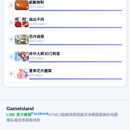
紙動物對
2
2570 plays
指出不同
3
11428 plays
范丹偵探
4
4697 plays
命中大師3D刀刺客
5
1119 plays
夏季花卉圖案
6
189 plays
GameIsland
Facebook
LINE 官方帳號
HTML5遊戲
棋牌遊戲
消消樂遊戲
網站地圖
隱私權政策
服務條款
© 2026 遊戲島 GameIsland· All rights reserved