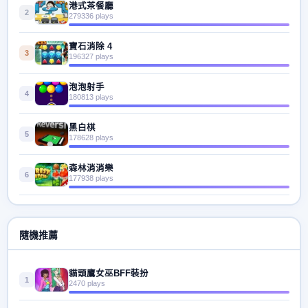
港式茶餐廳
2
279336 plays
寶石消除 4
3
196327 plays
泡泡射手
4
180813 plays
黑白棋
5
178628 plays
森林消消樂
6
177938 plays
隨機推薦
貓頭鷹女巫BFF裝扮
1
2470 plays