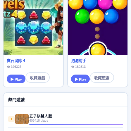
寶石消除 4
泡泡射手
👁 196327
👁 180813
收藏遊戲
收藏遊戲
▶ Play
▶ Play
熱門遊戲
五子棋雙人版
1
406418 plays