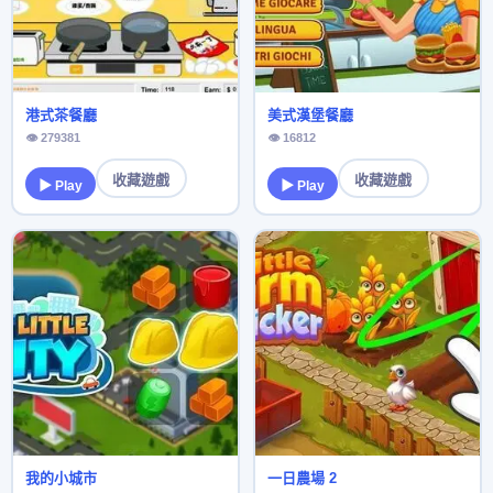
港式茶餐廳
美式漢堡餐廳
👁 279381
👁 16812
收藏遊戲
收藏遊戲
▶ Play
▶ Play
我的小城市
一日農場 2