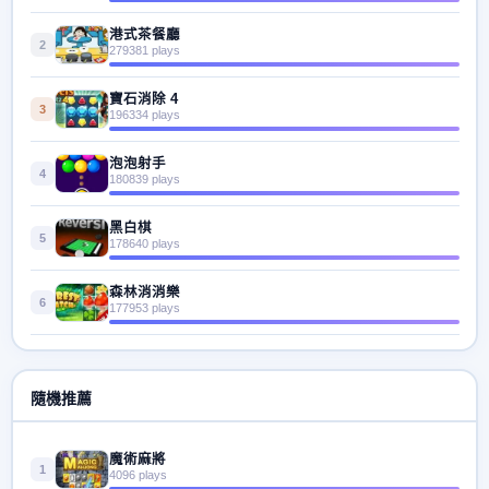
港式茶餐廳
2
279381 plays
寶石消除 4
3
196334 plays
泡泡射手
4
180839 plays
黑白棋
5
178640 plays
森林消消樂
6
177953 plays
隨機推薦
魔術麻將
1
4096 plays