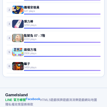
機場安檢員
2
547 plays
彈力棒
3
3294 plays
監獄兔 07 - 7階
4
4333 plays
兩個方塊
5
2806 plays
騙子
6
3459 plays
GameIsland
Facebook
LINE 官方帳號
HTML5遊戲
棋牌遊戲
消消樂遊戲
網站地圖
隱私權政策
服務條款