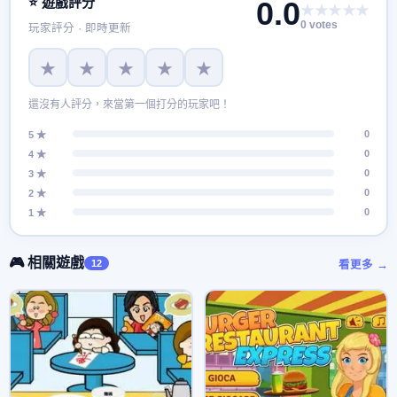
⭐ 遊戲評分
0.0
★★★★★
0 votes
玩家評分 · 即時更新
★
★
★
★
★
還沒有人評分，來當第一個打分的玩家吧！
0
5 ★
0
4 ★
0
3 ★
0
2 ★
0
1 ★
🎮 相關遊戲
12
看更多 →