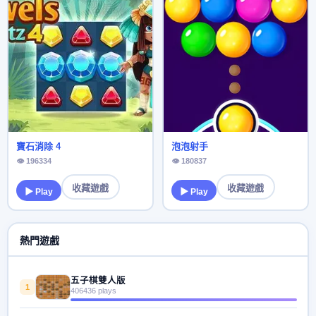
寶石消除 4
泡泡射手
👁 196334
👁 180837
收藏遊戲
收藏遊戲
▶ Play
▶ Play
熱門遊戲
五子棋雙人版
1
406436 plays