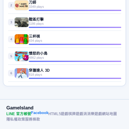
刀師
2
3349 plays
戰區打擊
3
1186 plays
三杯棋
4
834 plays
憤怒的小鳥
5
4862 plays
穿牆達人 3D
6
818 plays
GameIsland
Facebook
LINE 官方帳號
HTML5遊戲
棋牌遊戲
消消樂遊戲
網站地圖
隱私權政策
服務條款
© 2026 遊戲島 GameIsland· All rights reserved