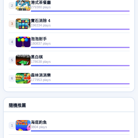
港式茶餐廳
2
279380 plays
寶石消除 4
3
196334 plays
泡泡射手
4
180837 plays
黑白棋
5
178638 plays
森林消消樂
6
177953 plays
隨機推薦
海底釣魚
1
3804 plays