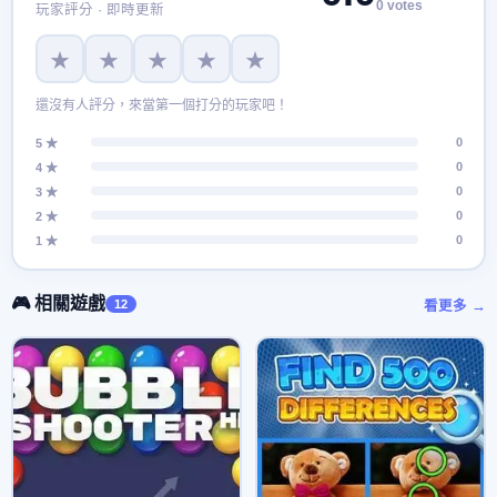
0 votes
玩家評分 · 即時更新
★
★
★
★
★
還沒有人評分，來當第一個打分的玩家吧！
0
5 ★
0
4 ★
0
3 ★
0
2 ★
0
1 ★
🎮 相關遊戲
12
看更多 →