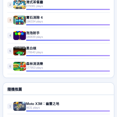
港式茶餐廳
2
279381 plays
寶石消除 4
3
196334 plays
泡泡射手
4
180839 plays
黑白棋
5
178640 plays
森林消消樂
6
177953 plays
隨機推薦
Moto X3M：幽靈之地
1
4631 plays