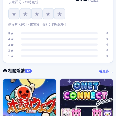
0 votes
玩家評分 · 即時更新
★
★
★
★
★
還沒有人評分，來當第一個打分的玩家吧！
0
5 ★
0
4 ★
0
3 ★
0
2 ★
0
1 ★
🎮 相關遊戲
12
看更多 →