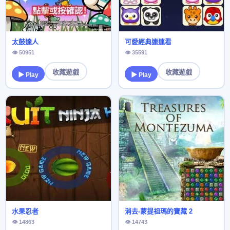
太鼓達人
可愛經典連連看
👁 50951
👁 35591
收藏遊戲
收藏遊戲
▶ Play
▶ Play
水果忍者
消去-蒙提祖瑪的寶藏 2
👁 14863
👁 14743