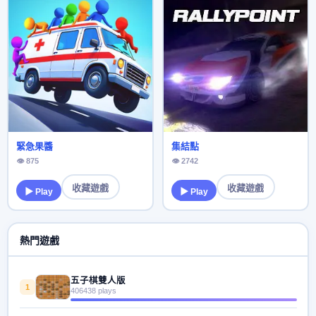
緊急果醬
集結點
👁 875
👁 2742
收藏遊戲
收藏遊戲
▶ Play
▶ Play
熱門遊戲
五子棋雙人版
1
406438 plays