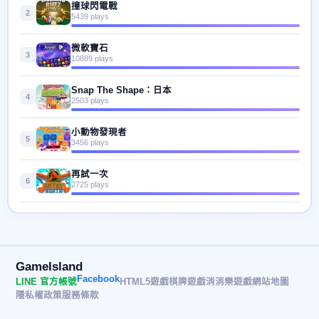
撞球閃電戰
2
5439 plays
微軟寶石
3
10889 plays
Snap The Shape：日本
4
2503 plays
小動物發現者
5
3456 plays
再試一次
6
2725 plays
GameIsland
Facebook
LINE 官方帳號
HTML5遊戲
棋牌遊戲
消消樂遊戲
網站地圖
隱私權政策
服務條款
© 2026 遊戲島 GameIsland· All rights reserved