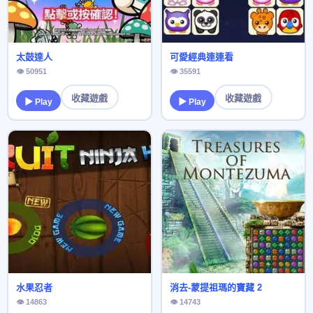
太鼓達人
可愛經典連連看
👁 50951
👁 35591
收藏遊戲
收藏遊戲
▶ Play
▶ Play
水果忍者
消去-蒙提祖瑪的寶藏 2
👁 14863
👁 14743