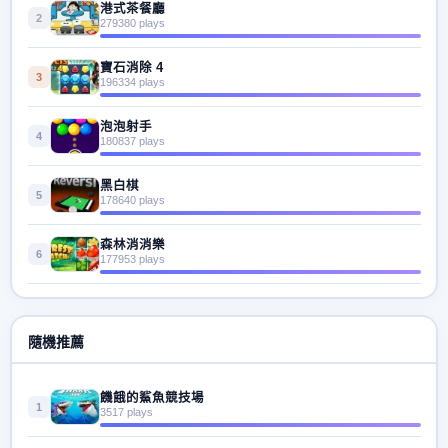
港式茶餐廳
2
279380 plays
寶石消除 4
3
196334 plays
泡泡射手
4
180837 plays
黑白棋
5
178640 plays
森林消消樂
6
177953 plays
隨機推薦
饑餓的鯊魚競技場
1
3517 plays