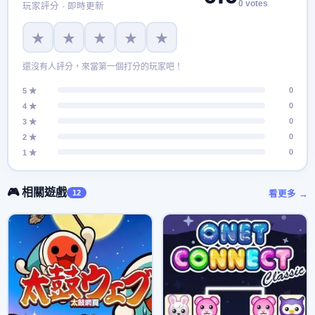
0 votes
玩家評分 · 即時更新
★
★
★
★
★
還沒有人評分，來當第一個打分的玩家吧！
0
5 ★
0
4 ★
0
3 ★
0
2 ★
0
1 ★
🎮 相關遊戲
12
看更多 →