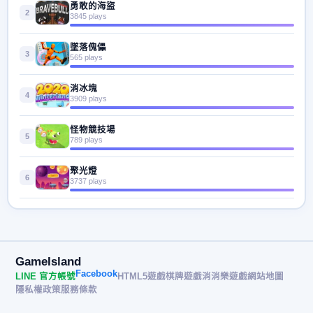
勇敢的海盜
2
3845 plays
墜落傀儡
3
565 plays
消冰塊
4
3909 plays
怪物競技場
5
789 plays
聚光燈
6
3737 plays
GameIsland
Facebook
LINE 官方帳號
HTML5遊戲
棋牌遊戲
消消樂遊戲
網站地圖
隱私權政策
服務條款
© 2026 遊戲島 GameIsland· All rights reserved