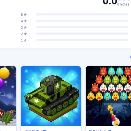
0.0
0 votes
5 ★
4 ★
3 ★
2 ★
1 ★