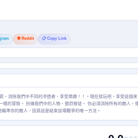
egram
👽 Reddit
📋 Copy Link
箭，消除我們中不同的滲透者，享受樂趣！！。現在就玩吧，享受這個來
箭手 "一樣的冒險。 扮縯我們中的人物，懲罸叛徒。 你必須消除所有的敵人，
確地瞄準你的敵人，因爲這是結束這場戰爭的唯一方法。
★★★