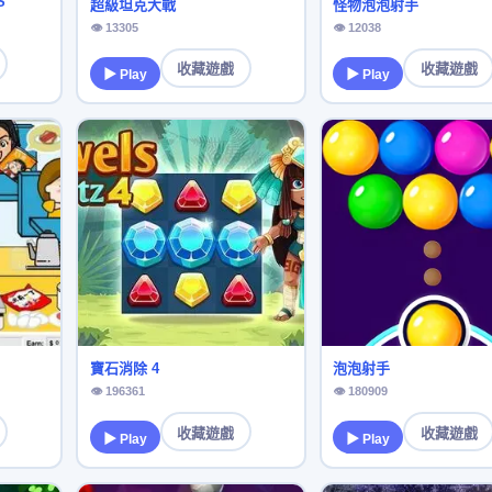
S
超級坦克大戰
怪物泡泡射手
👁 13305
👁 12038
收藏遊戲
收藏遊戲
▶ Play
▶ Play
寶石消除 4
泡泡射手
👁 196361
👁 180909
收藏遊戲
收藏遊戲
▶ Play
▶ Play