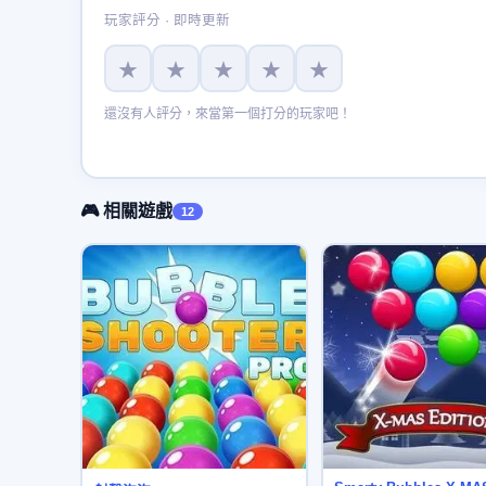
玩家評分 · 即時更新
★
★
★
★
★
還沒有人評分，來當第一個打分的玩家吧！
🎮 相關遊戲
12