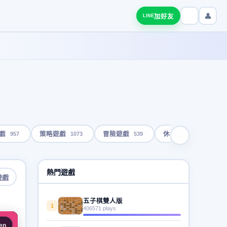
👤
加好友
LINE
957
1073
539
1793
戲
策略遊戲
冒險遊戲
休閒遊戲
熱門遊戲
遊戲
五子棋雙人版
1
406571 plays
en