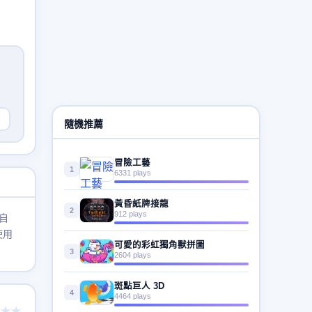
隨機推薦
冒險工藝
1
6331 plays
黃昏紙牌接龍
2
912 plays
自
使用
可愛的彩虹獨角獸拼圖
3
2604 plays
斑點巨人 3D
4
4464 plays
★★