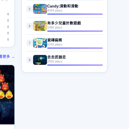
Candy:滑動和滑動
5
4044 plays
0
0
有多少兒童計數遊戲
6
0
1986 plays
0
0
瓷磚麻將
7
6242 plays
看更多 →
去去武器走
8
2560 plays