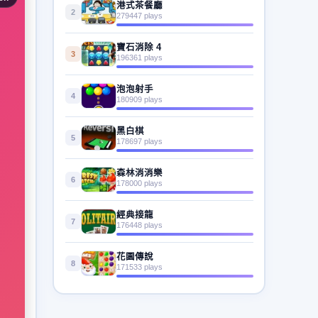
港式茶餐廳
2
279447 plays
寶石消除 4
3
196361 plays
泡泡射手
4
180909 plays
黑白棋
5
178697 plays
森林消消樂
6
178000 plays
經典接龍
7
176448 plays
花園傳說
8
171533 plays