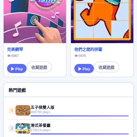
完美鋼琴
他們之間的拼圖
👁 6067
👁 5975
收藏遊戲
收藏遊戲
▶ Play
▶ Play
熱門遊戲
五子棋雙人版
1
406794 plays
港式茶餐廳
2
279519 plays