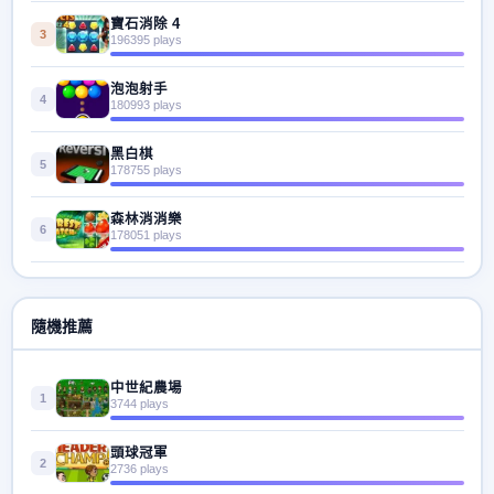
寶石消除 4
3
196395 plays
泡泡射手
4
180993 plays
黑白棋
5
178755 plays
森林消消樂
6
178051 plays
隨機推薦
中世紀農場
1
3744 plays
頭球冠軍
2
2736 plays