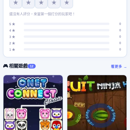
★
★
★
★
★
還沒有人評分，來當第一個打分的玩家吧！
0
5 ★
0
4 ★
0
3 ★
0
2 ★
0
1 ★
🎮 相關遊戲
12
看更多 →