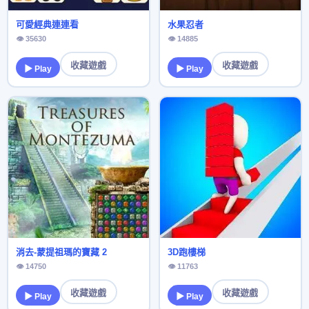
可愛經典連連看
水果忍者
👁 35630
👁 14885
收藏遊戲
收藏遊戲
▶ Play
▶ Play
消去-蒙提祖瑪的寶藏 2
3D跑樓梯
👁 14750
👁 11763
收藏遊戲
收藏遊戲
▶ Play
▶ Play