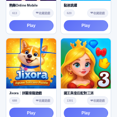
熱舞Online Mobile
黏液跳躍
❤️
❤️
613
620
收藏遊戲
收藏遊戲
Play
Play
Jixora：拼圖接龍遊戲
國王與皇后配對三消
❤️
❤️
688
1301
收藏遊戲
收藏遊戲
Play
Play