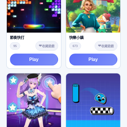
節奏快打
快樂小鎮
❤️
❤️
95
673
收藏遊戲
收藏遊戲
Play
Play