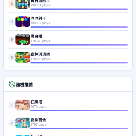
寶石消除 4
3
196381 plays
泡泡射手
4
180967 plays
黑白棋
5
178748 plays
森林消消樂
6
178028 plays
隨機推薦
狂躁塔
1
4670 plays
夏季百合
2
3797 plays