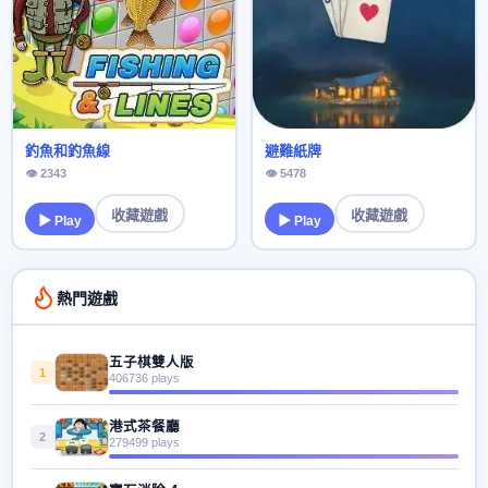
釣魚和釣魚線
避難紙牌
👁 2343
👁 5478
收藏遊戲
收藏遊戲
▶ Play
▶ Play
熱門遊戲
五子棋雙人版
1
406736 plays
港式茶餐廳
2
279499 plays