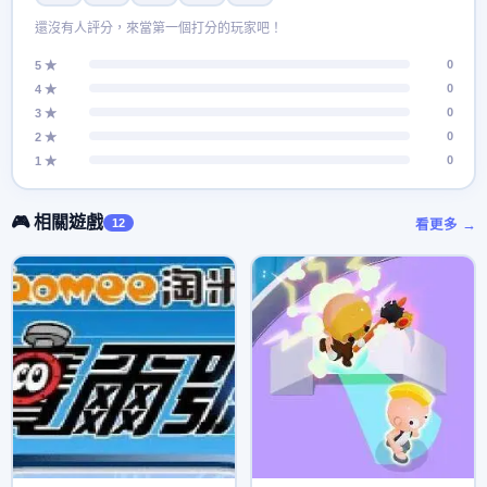
還沒有人評分，來當第一個打分的玩家吧！
0
5 ★
0
4 ★
0
3 ★
0
2 ★
0
1 ★
🎮 相關遊戲
12
看更多 →