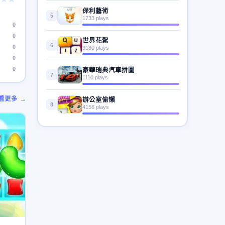
保利藝術
5
1733 plays
0
0
世界花絮
6
0
3180 plays
0
0
豪華瑞典汽車拼圖
7
1110 plays
看更多 →
辦公室偷懶
8
4156 plays