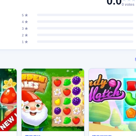
0.0
0 votes
5 ★
4 ★
3 ★
2 ★
1 ★