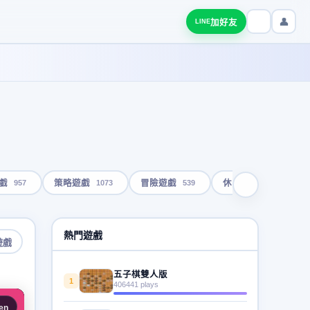
👤
加好友
LINE
957
1073
539
1792
戲
策略遊戲
冒險遊戲
休閒遊戲
熱門遊戲
遊戲
五子棋雙人版
1
406441 plays
en