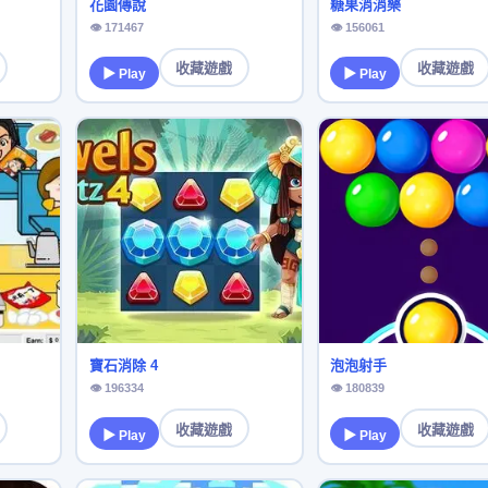
花園傳說
糖果消消樂
👁 171467
👁 156061
收藏遊戲
收藏遊戲
▶ Play
▶ Play
寶石消除 4
泡泡射手
👁 196334
👁 180839
收藏遊戲
收藏遊戲
▶ Play
▶ Play