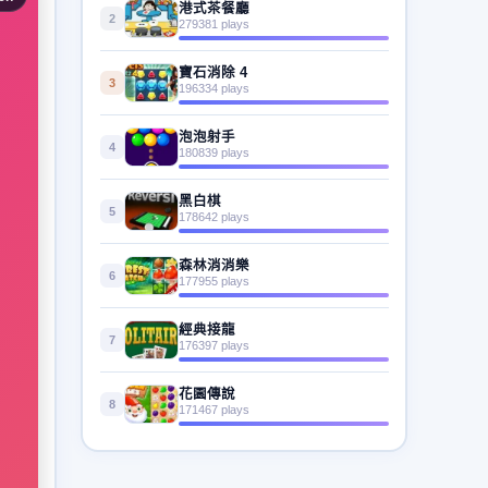
港式茶餐廳
2
279381 plays
寶石消除 4
3
196334 plays
泡泡射手
4
180839 plays
黑白棋
5
178642 plays
森林消消樂
6
177955 plays
經典接龍
7
176397 plays
花園傳說
8
171467 plays