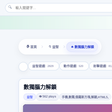
🔍
🏠
📁
🔥
首頁
益智
數獨腦力解鎖
2829
520
81
益智遊戲
動作遊戲
射擊遊戲
數獨腦力解鎖
👁 562 plays
益智
手機,數獨,俄羅斯方塊,解謎,HTML5,