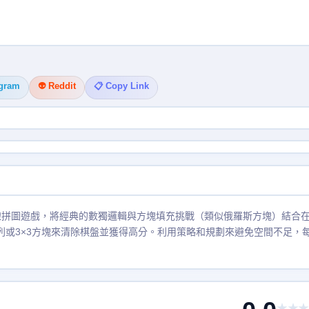
egram
👽 Reddit
📋 Copy Link
人上癮的在線拼圖遊戲，將經典的數獨邏輯與方塊填充挑戰（類似俄羅斯方塊）結合
列或3×3方塊來清除棋盤並獲得高分。利用策略和規劃來避免空間不足，
★★★