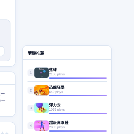
隨機推薦
落球
1
2136 plays
恐龍狂暴
2
642 plays
在一
每一
彈力去
3
1035 plays
超級高跟鞋
4
2883 plays
★★