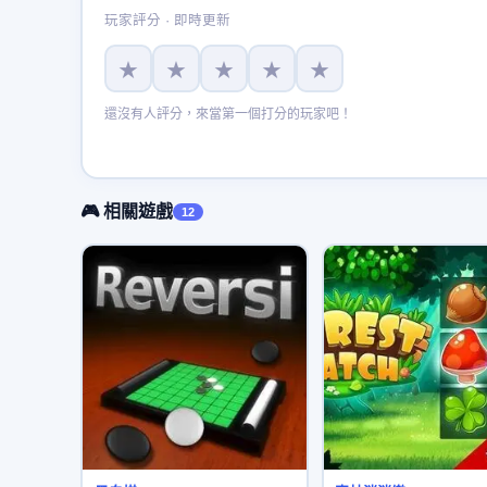
玩家評分 · 即時更新
★
★
★
★
★
還沒有人評分，來當第一個打分的玩家吧！
🎮 相關遊戲
12