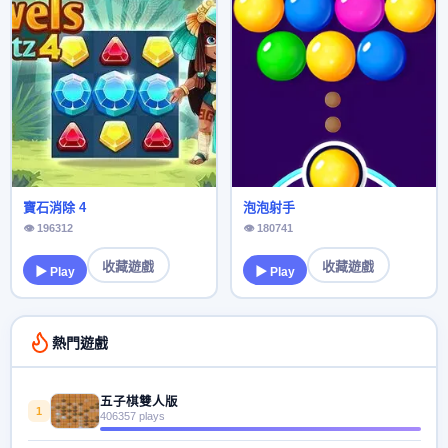
寶石消除 4
泡泡射手
👁 196312
👁 180741
收藏遊戲
收藏遊戲
▶ Play
▶ Play
熱門遊戲
五子棋雙人版
1
406357 plays