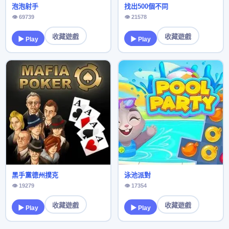
泡泡射手
找出500個不同
👁 69739
👁 21578
收藏遊戲
收藏遊戲
▶ Play
▶ Play
黑手黨德州撲克
泳池派對
👁 19279
👁 17354
收藏遊戲
收藏遊戲
▶ Play
▶ Play