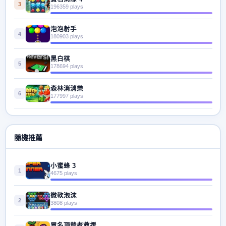
3
196359 plays
泡泡射手
4
180903 plays
黑白棋
5
178694 plays
森林消消樂
6
177997 plays
隨機推薦
小蜜蜂 3
1
4675 plays
微軟泡沫
2
3808 plays
冒名頂替者救援