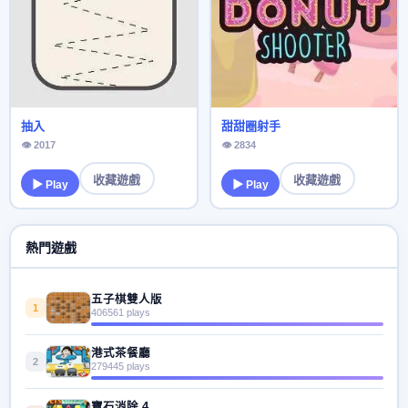
抽入
甜甜圈射手
👁 2017
👁 2834
收藏遊戲
收藏遊戲
▶ Play
▶ Play
熱門遊戲
五子棋雙人版
1
406561 plays
港式茶餐廳
2
279445 plays
寶石消除 4