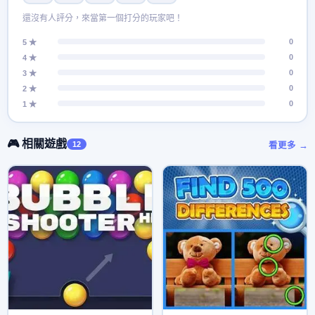
還沒有人評分，來當第一個打分的玩家吧！
0
5 ★
0
4 ★
0
3 ★
0
2 ★
0
1 ★
🎮 相關遊戲
12
看更多 →