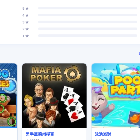
5 ★
4 ★
3 ★
2 ★
1 ★
黑手黨德州撲克
泳池派對