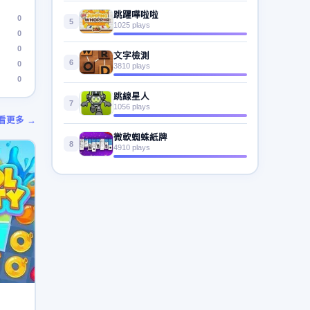
跳躍嘩啦啦
0
5
1025 plays
0
0
文字檢測
6
0
3810 plays
0
跳線星人
7
1056 plays
看更多 →
微軟蜘蛛紙牌
8
4910 plays