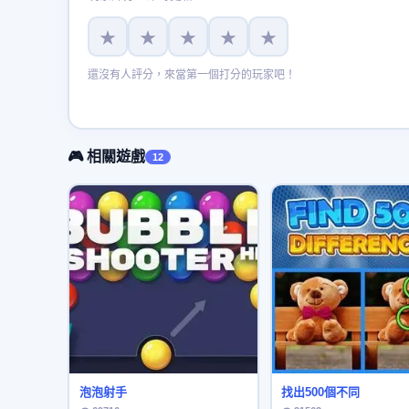
★
★
★
★
★
還沒有人評分，來當第一個打分的玩家吧！
🎮 相關遊戲
12
泡泡射手
找出500個不同