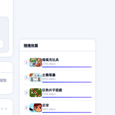
隨機推薦
媽媽洗玩具
1
2765 plays
企鵝餐廳
2
3993 plays
縫製
狂熱井字遊戲
3
7036 plays
足球
4
★★
3427 plays