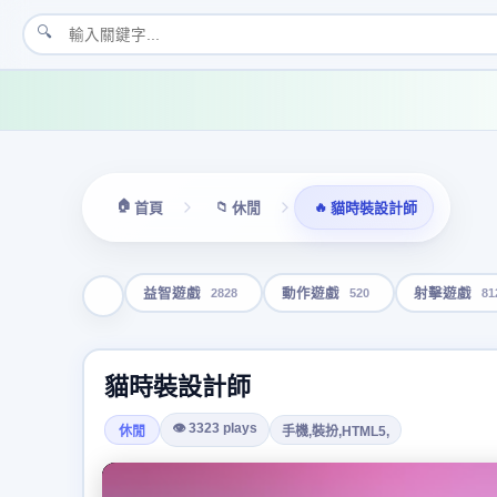
🔍
🏠
📁
🔥
首頁
休閒
貓時裝設計師
2828
520
81
益智遊戲
動作遊戲
射擊遊戲
貓時裝設計師
👁 3323 plays
休閒
手機,裝扮,HTML5,