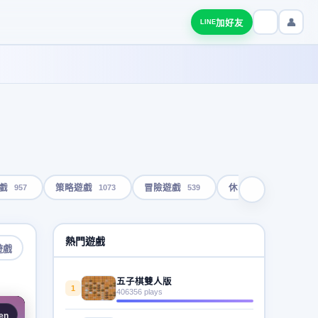
👤
加好友
LINE
957
1073
539
1791
戲
策略遊戲
冒險遊戲
休閒遊戲
熱門遊戲
遊戲
五子棋雙人版
1
406356 plays
en