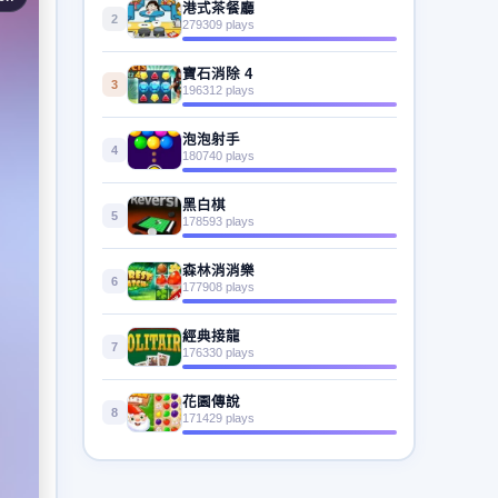
港式茶餐廳
2
279309 plays
寶石消除 4
3
196312 plays
泡泡射手
4
180740 plays
黑白棋
5
178593 plays
森林消消樂
6
177908 plays
經典接龍
7
176330 plays
花園傳說
8
171429 plays