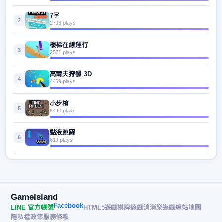
7字
2
2793 plays
樓梯在線運行
3
2571 plays
高爾夫狩獵 3D
4
4469 plays
小步槍
5
6490 plays
黏液跳躍
6
619 plays
GameIsland
Facebook
LINE 官方帳號
HTML5遊戲
棋牌遊戲
消消樂遊戲
網站地圖
隱私權政策
服務條款