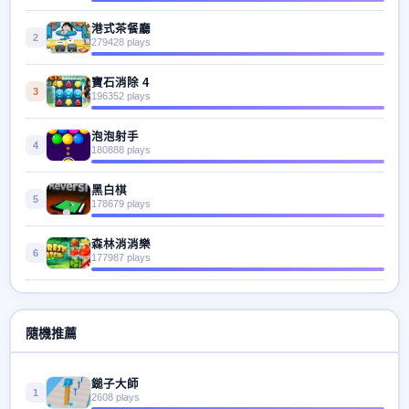
港式茶餐廳
2
279428 plays
寶石消除 4
3
196352 plays
泡泡射手
4
180888 plays
黑白棋
5
178679 plays
森林消消樂
6
177987 plays
隨機推薦
鎚子大師
1
2608 plays