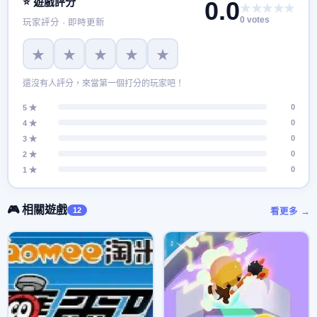
⭐ 遊戲評分
0.0
★★★★★
0 votes
玩家評分 · 即時更新
★
★
★
★
★
還沒有人評分，來當第一個打分的玩家吧！
0
5 ★
0
4 ★
0
3 ★
0
2 ★
0
1 ★
🎮 相關遊戲
12
看更多 →