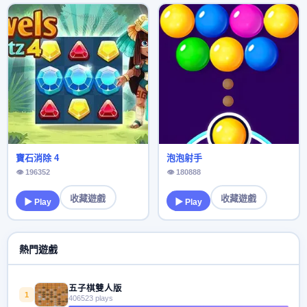
寶石消除 4
泡泡射手
👁 196352
👁 180888
收藏遊戲
收藏遊戲
▶ Play
▶ Play
熱門遊戲
五子棋雙人版
1
406523 plays