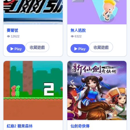
賽爾號
無人逃脫
👁 12622
👁 6322
收藏遊戲
收藏遊戲
▶ Play
▶ Play
紅綠2 糖果森林
仙劍奇俠傳