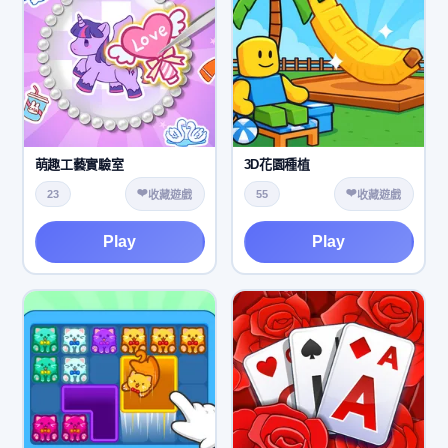
萌趣工藝實驗室
3D花園種植
❤️
❤️
23
55
收藏遊戲
收藏遊戲
Play
Play