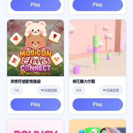
Play
Play
表情符號愛情連線
棉花糖大作戰
❤️
❤️
741
609
收藏遊戲
收藏遊戲
Play
Play