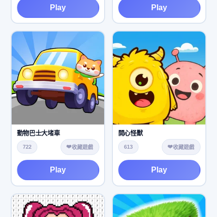
Play
Play
動物巴士大堵車
開心怪獸
❤️
❤️
722
613
收藏遊戲
收藏遊戲
Play
Play