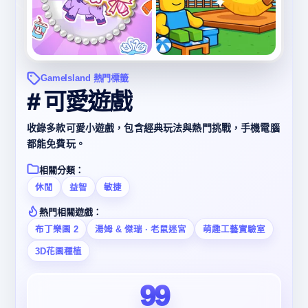
GameIsland 熱門標籤
# 可愛遊戲
收錄多款可愛小遊戲，包含經典玩法與熱門挑戰，手機電腦
都能免費玩。
相關分類：
休閒
益智
敏捷
熱門相關遊戲：
布丁樂園 2
湯姆 & 傑瑞 · 老鼠迷宮
萌趣工藝實驗室
3D花園種植
99