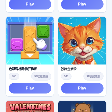
Play
Play
色彩森林動物狂歡節
狡詐金吉拉
❤️
❤️
906
541
收藏遊戲
收藏遊戲
Play
Play