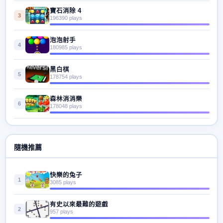
寶石消除 4
3
196390 plays
泡泡射手
4
180985 plays
黑白棋
5
178754 plays
森林消消樂
6
178048 plays
隨機推薦
快樂的兔子
1
3085 plays
有史以來最難的遊戲
2
957 plays