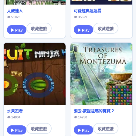
太鼓達人
可愛經典連連看
👁 51023
👁 35629
收藏遊戲
收藏遊戲
▶ Play
▶ Play
水果忍者
消去-蒙提祖瑪的寶藏 2
👁 14884
👁 14750
收藏遊戲
收藏遊戲
▶ Play
▶ Play