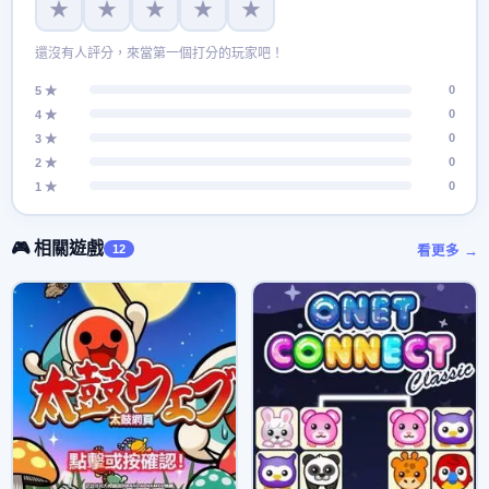
★
★
★
★
★
還沒有人評分，來當第一個打分的玩家吧！
0
5 ★
0
4 ★
0
3 ★
0
2 ★
0
1 ★
🎮 相關遊戲
12
看更多 →