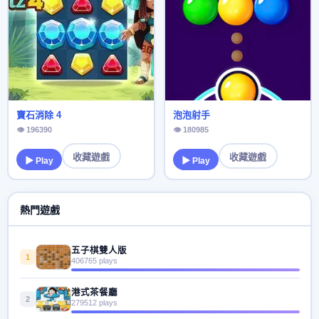
寶石消除 4
泡泡射手
👁 196390
👁 180985
收藏遊戲
收藏遊戲
▶ Play
▶ Play
熱門遊戲
五子棋雙人版
1
406765 plays
港式茶餐廳
2
279512 plays