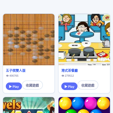
五子棋雙人版
港式茶餐廳
👁 406765
👁 279512
收藏遊戲
收藏遊戲
▶ Play
▶ Play