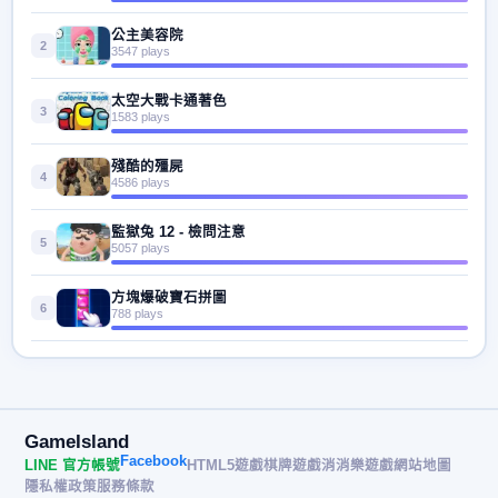
公主美容院
2
3547 plays
太空大戰卡通著色
3
1583 plays
殘酷的殭屍
4
4586 plays
監獄兔 12 - 檢問注意
5
5057 plays
方塊爆破寶石拼圖
6
788 plays
GameIsland
Facebook
LINE 官方帳號
HTML5遊戲
棋牌遊戲
消消樂遊戲
網站地圖
隱私權政策
服務條款