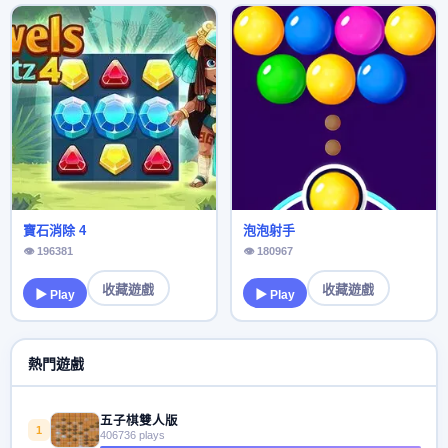
寶石消除 4
泡泡射手
👁 196381
👁 180967
收藏遊戲
收藏遊戲
▶ Play
▶ Play
熱門遊戲
五子棋雙人版
1
406736 plays