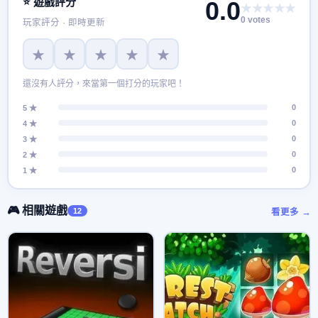
⭐ 遊戲評分
0.0
★★★★★
0 votes
玩家評分 · 即時更新
★
★
★
★
★
還沒有人評分，來當第一個打分的玩家吧！
0
5 ★
0
4 ★
0
3 ★
0
2 ★
0
1 ★
🎮 相關遊戲
12
看更多 →