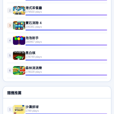
港式茶餐廳
2
279500 plays
寶石消除 4
3
196381 plays
泡泡射手
4
180967 plays
黑白棋
5
178749 plays
森林消消樂
6
178028 plays
隨機推薦
沙灘排球
1
1789 plays