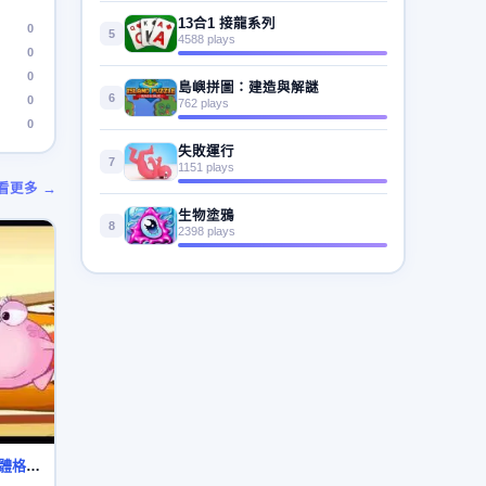
13合1 接龍系列
0
5
4588 plays
0
0
島嶼拼圖：建造與解謎
6
0
762 plays
0
失敗運行
7
1151 plays
看更多 →
生物塗鴉
8
2398 plays
綠豆蛙 笑話系列 第32集 體格優勢