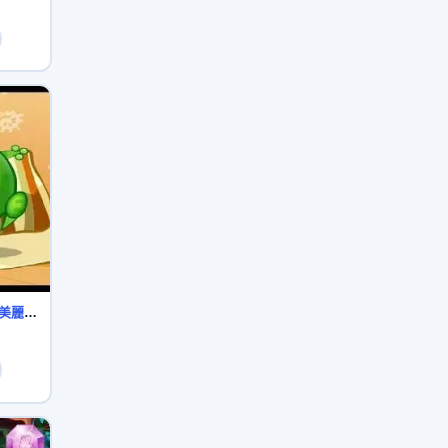
綠豆蛙 笑話系列 第42集 美麗的裙子