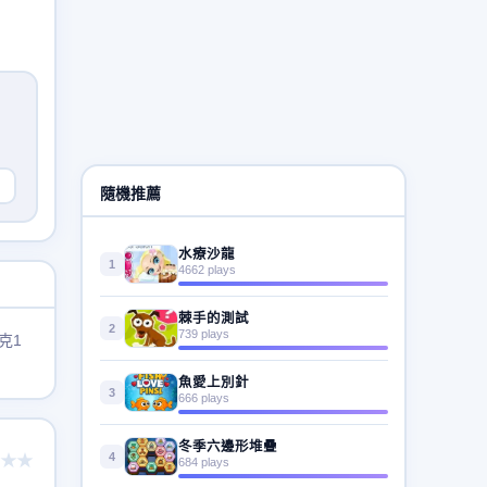
隨機推薦
水療沙龍
1
4662 plays
棘手的測試
2
739 plays
克1
魚愛上別針
3
666 plays
冬季六邊形堆疊
4
★★
684 plays