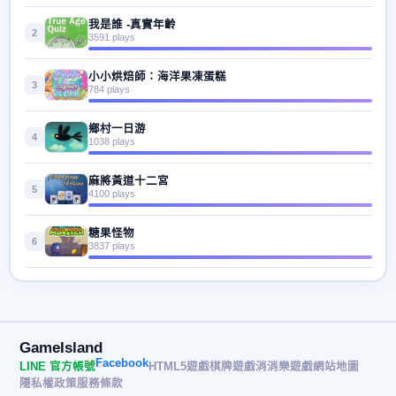
我是誰 -真實年齡
2
3591 plays
小小烘焙師：海洋果凍蛋糕
3
784 plays
鄉村一日游
4
1038 plays
麻將黃道十二宮
5
4100 plays
糖果怪物
6
3837 plays
GameIsland
Facebook
LINE 官方帳號
HTML5遊戲
棋牌遊戲
消消樂遊戲
網站地圖
隱私權政策
服務條款