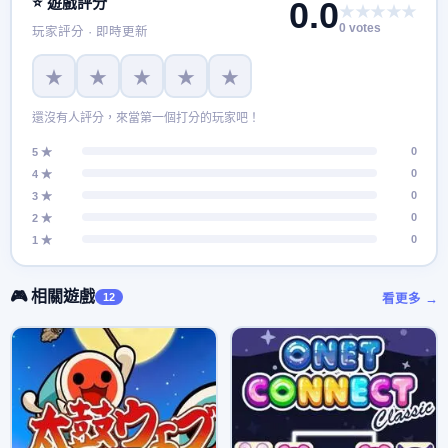
⭐ 遊戲評分
0.0
★★★★★
0 votes
玩家評分 · 即時更新
★
★
★
★
★
還沒有人評分，來當第一個打分的玩家吧！
0
5 ★
0
4 ★
0
3 ★
0
2 ★
0
1 ★
🎮 相關遊戲
12
看更多 →