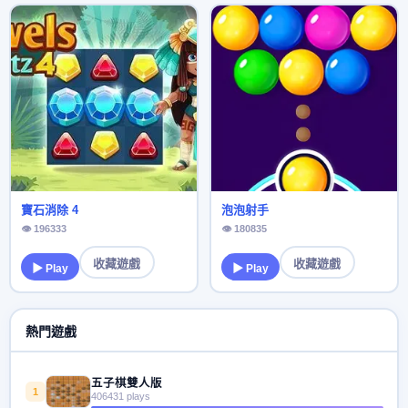
寶石消除 4
泡泡射手
👁 196333
👁 180835
收藏遊戲
收藏遊戲
▶ Play
▶ Play
熱門遊戲
五子棋雙人版
1
406431 plays