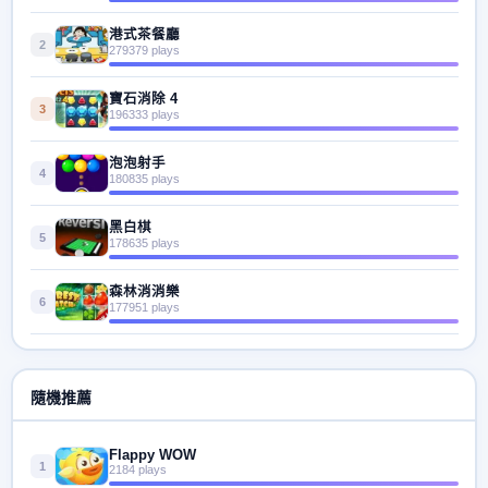
港式茶餐廳
2
279379 plays
寶石消除 4
3
196333 plays
泡泡射手
4
180835 plays
黑白棋
5
178635 plays
森林消消樂
6
177951 plays
隨機推薦
Flappy WOW
1
2184 plays