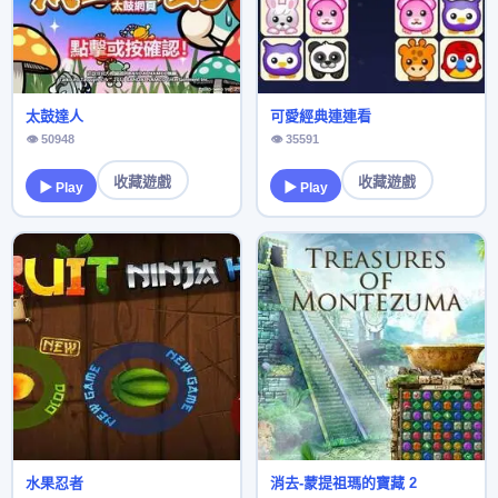
太鼓達人
可愛經典連連看
👁 50948
👁 35591
收藏遊戲
收藏遊戲
▶ Play
▶ Play
水果忍者
消去-蒙提祖瑪的寶藏 2