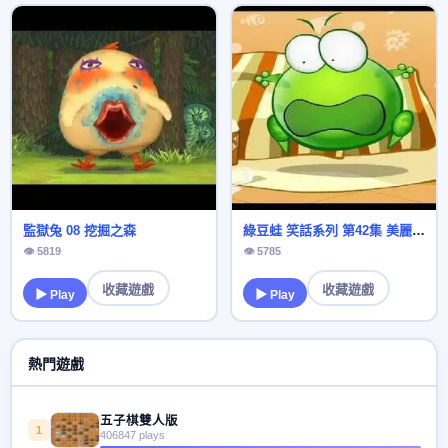
監獄兔 08 挖掘之森
綠豆蛙 笑話系列 第42集 美麗的裙子
👁 5819
👁 5785
收藏遊戲
收藏遊戲
▶ Play
▶ Play
熱門遊戲
五子棋雙人版
1
406847 plays