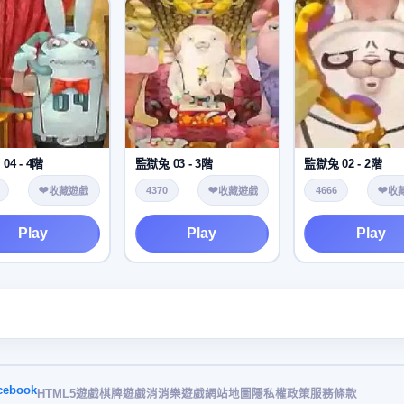
04 - 4階
監獄兔 03 - 3階
監獄兔 02 - 2階
❤️
❤️
❤️
4370
4666
收藏遊戲
收藏遊戲
收
Play
Play
Play
cebook
HTML5遊戲
棋牌遊戲
消消樂遊戲
網站地圖
隱私權政策
服務條款