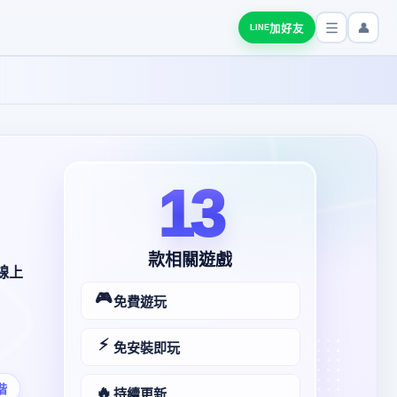
👤
加好友
LINE
13
款相關遊戲
線上
🎮
免費遊玩
⚡
免安裝即玩
階
🔥
持續更新