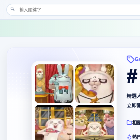
🔍
G
精選
立即
相
熱