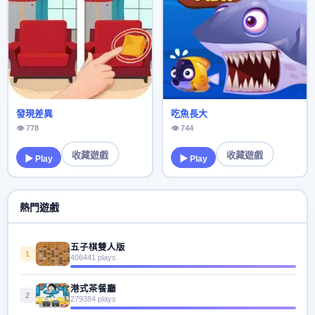
發現差異
吃魚長大
👁 778
👁 744
收藏遊戲
收藏遊戲
▶ Play
▶ Play
熱門遊戲
五子棋雙人版
1
406441 plays
港式茶餐廳
2
279384 plays