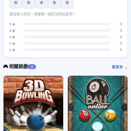
★
★
★
★
★
還沒有人評分，來當第一個打分的玩家吧！
0
5 ★
0
4 ★
0
3 ★
0
2 ★
0
1 ★
🎮 相關遊戲
12
看更多 →