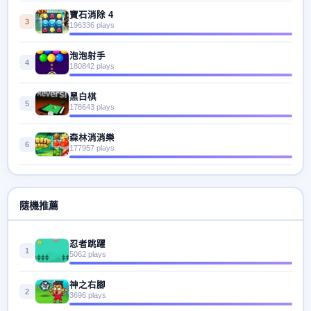
寶石消除 4
3
196336 plays
泡泡射手
4
180842 plays
黑白棋
5
178643 plays
森林消消樂
6
177957 plays
隨機推薦
忍者跳躍
1
5062 plays
神之右腳
2
3696 plays