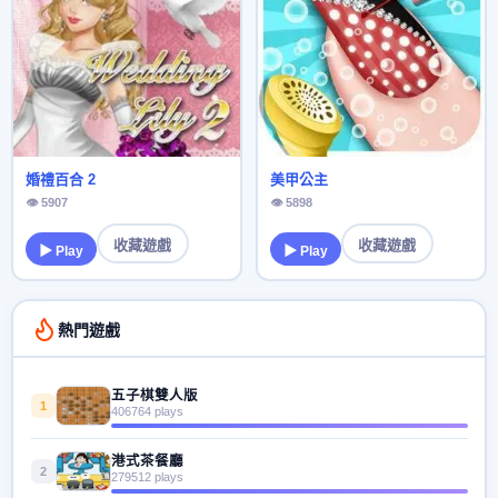
婚禮百合 2
美甲公主
👁 5907
👁 5898
收藏遊戲
收藏遊戲
▶ Play
▶ Play
熱門遊戲
五子棋雙人版
1
406764 plays
港式茶餐廳
2
279512 plays