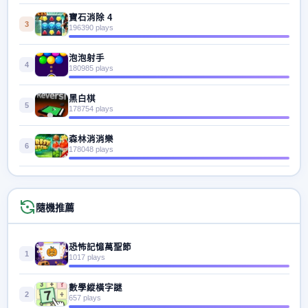
寶石消除 4
3
196390 plays
泡泡射手
4
180985 plays
黑白棋
5
178754 plays
森林消消樂
6
178048 plays
隨機推薦
恐怖記憶萬聖節
1
1017 plays
數學縱橫字謎
2
657 plays