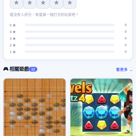
★
★
★
★
★
還沒有人評分，來當第一個打分的玩家吧！
0
5 ★
0
4 ★
0
3 ★
0
2 ★
0
1 ★
🎮 相關遊戲
12
看更多 →