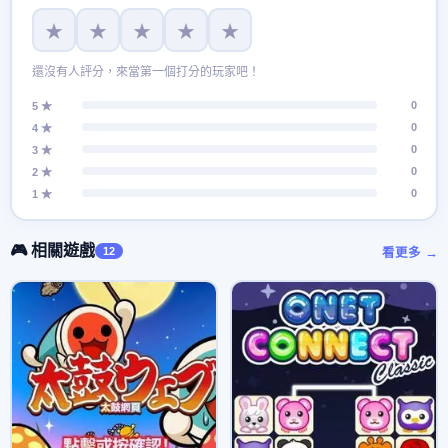
★
★
★
★
★
還沒有人評分，來當第一個打分的玩家吧！
0
5 ★
0
4 ★
0
3 ★
0
2 ★
0
1 ★
🎮 相關遊戲
12
看更多 →