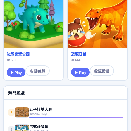
恐龍閒置公園
恐龍狂暴
👁 661
👁 644
收藏遊戲
收藏遊戲
▶ Play
▶ Play
熱門遊戲
五子棋雙人版
1
406553 plays
港式茶餐廳
2
279436 plays