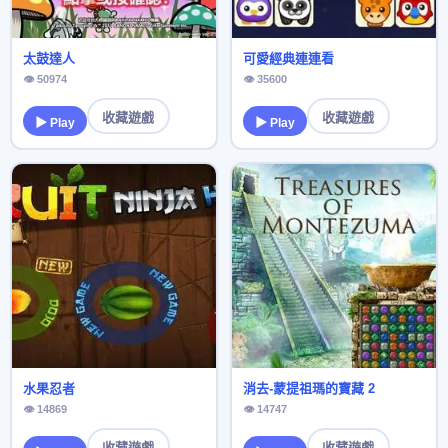
太鼓達人
可愛經典連連看
👁 50974
👁 35600
收藏遊戲
收藏遊戲
▶ Play
▶ Play
水果忍者
消去-蒙提祖瑪的寶藏 2
👁 14869
👁 14747
收藏遊戲
收藏遊戲