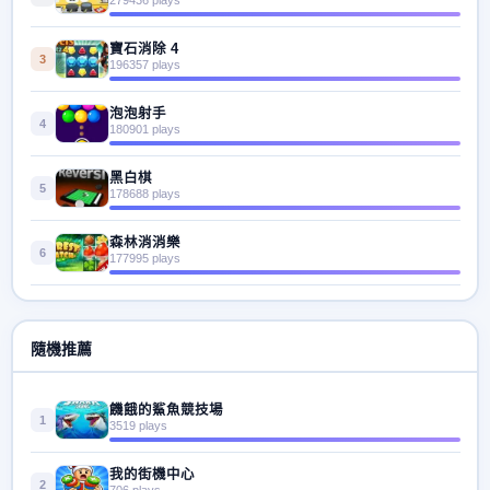
寶石消除 4
3
196357 plays
泡泡射手
4
180901 plays
黑白棋
5
178688 plays
森林消消樂
6
177995 plays
隨機推薦
饑餓的鯊魚競技場
1
3519 plays
我的街機中心
2