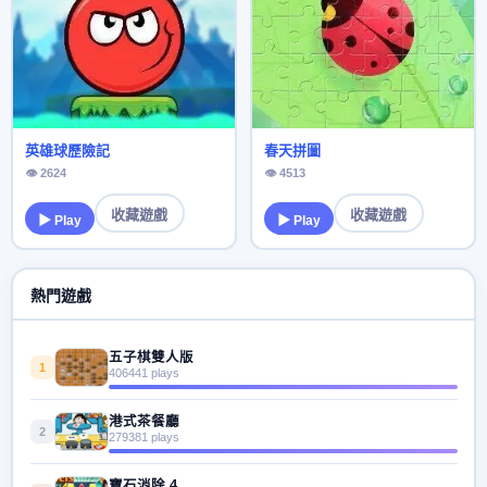
英雄球歷險記
春天拼圖
👁 2624
👁 4513
收藏遊戲
收藏遊戲
▶ Play
▶ Play
熱門遊戲
五子棋雙人版
1
406441 plays
港式茶餐廳
2
279381 plays
寶石消除 4