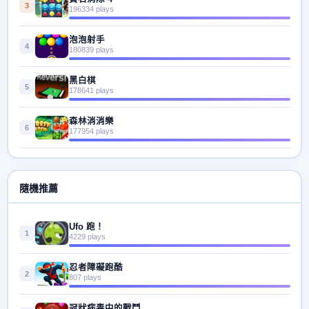
3
196334 plays
泡泡射手
4
180839 plays
黑白棋
5
178641 plays
森林消消樂
6
177954 plays
隨機推薦
Ufo 跑！
1
4229 plays
忍者障礙跑酷
2
807 plays
冠狀病毒中的戰鬥