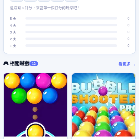
還沒有人評分，來當第一個打分的玩家吧！
0
5 ★
0
4 ★
0
3 ★
0
2 ★
0
1 ★
🎮 相關遊戲
12
看更多 →