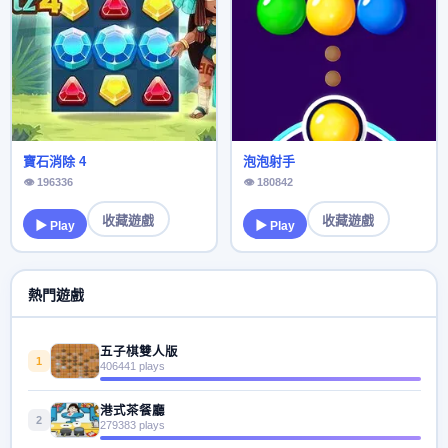
寶石消除 4
泡泡射手
👁 196336
👁 180842
收藏遊戲
收藏遊戲
▶ Play
▶ Play
熱門遊戲
五子棋雙人版
1
406441 plays
港式茶餐廳
2
279383 plays