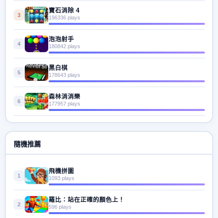
寶石消除 4
3
196336 plays
泡泡射手
4
180842 plays
黑白棋
5
178643 plays
森林消消樂
6
177957 plays
隨機推薦
飛機拼圖
1
1093 plays
羅比：站在正確的顏色上！
2
596 plays