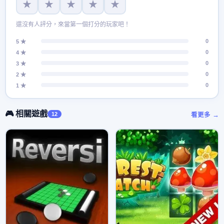
★
★
★
★
★
還沒有人評分，來當第一個打分的玩家吧！
0
5 ★
0
4 ★
0
3 ★
0
2 ★
0
1 ★
🎮 相關遊戲
12
看更多 →